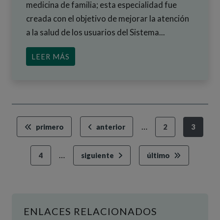
medicina de familia; esta especialidad fue
creada con el objetivo de mejorar la atención
a la salud de los usuarios del Sistema...
ACERCA DE EL MÉDICO DE FAMILIA, S
LEER MÁS
…
primero
anterior
2
3
ir a la primera página
ir a la página anterior
ir a la página
ir a la p
, página
…
4
siguiente
último
ir a la página
ir a la página siguiente
ir a la última página
ENLACES RELACIONADOS