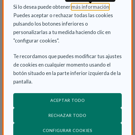
humanidad.
(Abre en nu
Si lo desea puede obtener
más información
.
Puedes aceptar o rechazar todas las cookies
ACERCA DE YA DISPONIBLE EL NÚMER
LEER MÁS
pulsando los botones inferiores o
personalizarlas a tu medida haciendo clic en
"configurar cookies".
Te recordamos que puedes modificar tus ajustes
de cookies en cualquier momento usando el
botón situado en la parte inferior izquierda de la
pantalla.
ACEPTAR TODO
RECHAZAR TODO
(ABRE EN VENTANA
CONFIGURAR COOKIES
Liderazgo de la Enfermera Familiar y