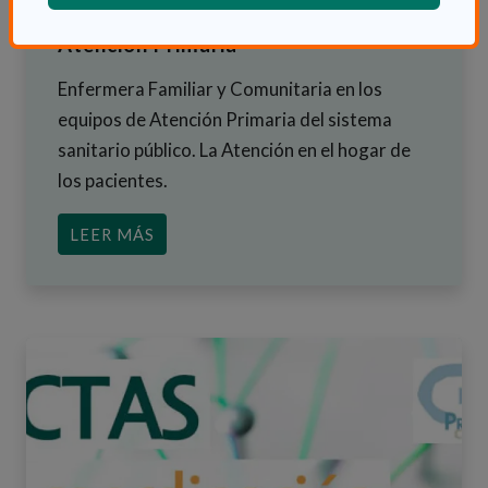
Comunitaria en los Equipos de
Atención Primaria
Enfermera Familiar y Comunitaria en los
equipos de Atención Primaria del sistema
sanitario público. La Atención en el hogar de
los pacientes.
ACERCA DE LIDERAZGO DE LA ENFERM
LEER MÁS