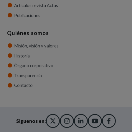
Artículos revista Actas
Publicaciones
Quiénes somos
Misión, visión y valores
Historia
Órgano corporativo
Transparencia
Contacto
X TWITTER
(ABRE EN NUEVA VENT
INSTAGRAM
(ABRE EN NUEVA V
LINKEDIN
(ABRE EN NUE
YOUTUBE
(ABRE EN
FACE
(ABRE
Siguenos en: