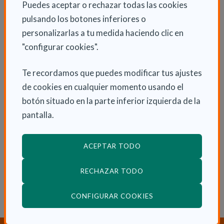
Puedes aceptar o rechazar todas las cookies
elevados índices de despoblación.
pulsando los botones inferiores o
El proyecto trabaja también la brecha digital del
personalizarlas a tu medida haciendo clic en
medio rural, así como hacer frente a la falta de
"configurar cookies".
profesionales y de servicios en el ámbito rural,
Te recordamos que puedes modificar tus ajustes
generando oportunidades de formación y empleo que
de cookies en cualquier momento usando el
se centren en atender a las personas ofreciendo un
botón situado en la parte inferior izquierda de la
apoyo continuo y sostenible en el tiempo.
pantalla.
Este proyecto recibirá una ayuda de 15.000 euros y
será asesorado por un Comité de acompañamiento,
ACEPTAR TODO
formado por patronos de la Fundación Caser durante
un año.
RECHAZAR TODO
(ABRE EN VENTANA
CONFIGURAR COOKIES