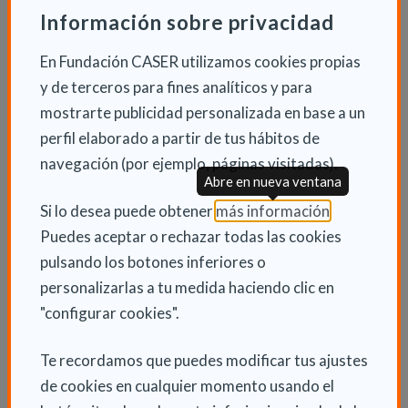
Información sobre privacidad
En Fundación CASER utilizamos cookies propias
y de terceros para fines analíticos y para
Terapia ocupacional en el ámbito
penitenciario
mostrarte publicidad personalizada en base a un
perfil elaborado a partir de tus hábitos de
Terapia ocupacional en el ámbito
navegación (por ejemplo, páginas visitadas).
penitenciario. Una tarea pendiente. La
Abre en nueva ventana
entrada en prisión de cualquier persona
(Abre en nu
Si lo desea puede obtener
más información
.
supone una interrupción abrupta pero
Puedes aceptar o rechazar todas las cookies
temporal de su vida en comunidad...
pulsando los botones inferiores o
personalizarlas a tu medida haciendo clic en
ACERCA DE TERAPIA OCUPACIONAL E
LEER MÁS
"configurar cookies".
Te recordamos que puedes modificar tus ajustes
de cookies en cualquier momento usando el