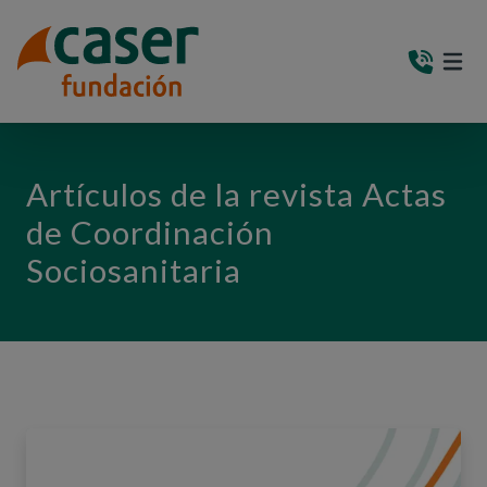
PASAR AL CONTENIDO PRINCIPAL
MEN
(AB
Artículos de la revista Actas
de Coordinación
Sociosanitaria
Visualizando página 1 de 5