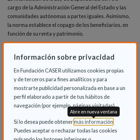
cargo de la Administración General del Estado y las
comunidades autónomas a partes iguales. Asimismo,
la norma establece el copago de los beneficiarios, en
función de su renta y patrimonio.
Información sobre privacidad
En Fundación CASER utilizamos cookies propias
y de terceros para fines analíticos y para
mostrarte publicidad personalizada en base a un
perfil elaborado a partir de tus hábitos de
navegación (por ejemplo, páginas visitadas).
Abre en nueva ventana
(Abre en nu
Si lo desea puede obtener
más información
.
Puedes aceptar o rechazar todas las cookies
pulsando los botones inferiores o