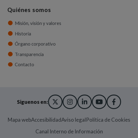
Quiénes somos
Misión, visión y valores
Historia
Órgano corporativo
Transparencia
Contacto
X TWITTER
(ABRE EN NUEVA VENT
INSTAGRAM
(ABRE EN NUEVA V
LINKEDIN
(ABRE EN NUE
YOUTUBE
(ABRE EN
FACE
(ABRE
Siguenos en:
Mapa web
Accesibilidad
Aviso legal
Política de Cookies
(Abre en nueva
Canal Interno de Información