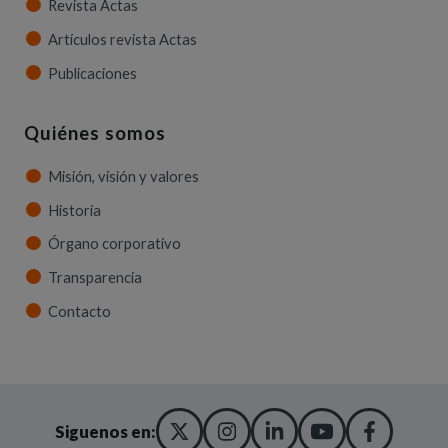
Revista Actas
Artículos revista Actas
Publicaciones
Quiénes somos
Misión, visión y valores
Historia
Órgano corporativo
Transparencia
Contacto
X TWITTER
(ABRE EN NUEVA VENT
INSTAGRAM
(ABRE EN NUEVA V
LINKEDIN
(ABRE EN NUE
YOUTUBE
(ABRE EN
FACE
(ABRE
Siguenos en: