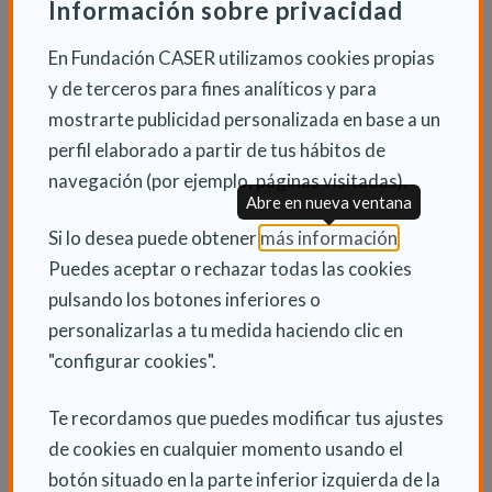
Información sobre privacidad
y la prevención de caídas en las personas mayores. El
segundo artículo corresponde a Iria de la Osa, sobre
En Fundación CASER utilizamos cookies propias
los efectos sociales en el consumo de la
y de terceros para fines analíticos y para
metanfetamina. Finalmente, Alberto Pascual pone en
mostrarte publicidad personalizada en base a un
valor el papel de la enfermería en la educación al
perfil elaborado a partir de tus hábitos de
paciente epiléptico.
navegación (por ejemplo, páginas visitadas).
Abre en nueva ventana
Además, profundizando el carácter divulgativo y
(Abre en nu
Si lo desea puede obtener
más información
.
universalmente accesible de nuestra revista,
Puedes aceptar o rechazar todas las cookies
publicamos nuevamente todos los contenidos en
pulsando los botones inferiores o
Lectura Fácil, en nuestro empeño por llegar al mayor
personalizarlas a tu medida haciendo clic en
número de personas posible.
"configurar cookies".
Te recordamos que puedes modificar tus ajustes
de cookies en cualquier momento usando el
Descubre nuestras categorías
botón situado en la parte inferior izquierda de la
principales