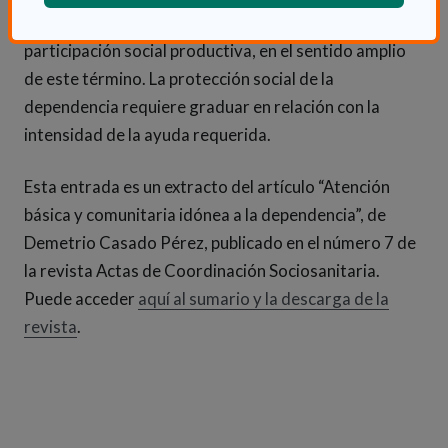
en el medio social; y avanzadas, relativas a la
participación social productiva, en el sentido amplio
de este término. La protección social de la
dependencia requiere graduar en relación con la
intensidad de la ayuda requerida.
Esta entrada es un extracto del artículo “Atención
básica y comunitaria idónea a la dependencia”, de
Demetrio Casado Pérez, publicado en el número 7 de
la revista Actas de Coordinación Sociosanitaria.
Puede acceder
aquí al sumario y la descarga de la
(Abre en nueva ventana)
revista
.