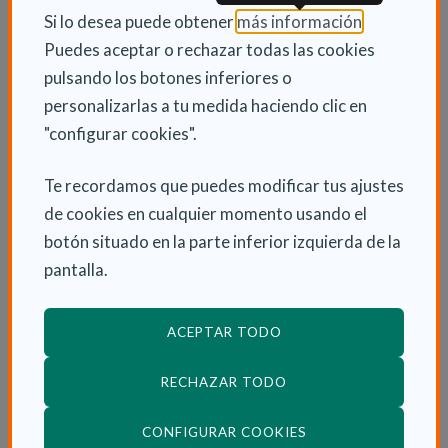
(Abre en nu
Si lo desea puede obtener
más información
.
sus piernas; los ascensores y las plataformas
Puedes aceptar o rechazar todas las cookies
elevadoras les posibilitan la movilidad vertical. En el
pulsando los botones inferiores o
orden simbólico: la información mediante una sola
personalizarlas a tu medida haciendo clic en
lengua en sociedades plurilingües llega a imposibilitar,
"configurar cookies".
por ejemplo, que un enfermo conozca su diagnóstico
y prescripciones correspondientes; la elegibilidad de
Te recordamos que puedes modificar tus ajustes
la lengua de comunicación asistencial, salva esa
de cookies en cualquier momento usando el
barrera.
botón situado en la parte inferior izquierda de la
pantalla.
Por supuesto, la dependencia se manifiesta con
intensidades diversas, las cuales vienen siendo
descritas mediantes diferentes escalas. A efectos
ACEPTAR TODO
descriptivos, me parece especialmente indicada la
RECHAZAR TODO
graduación de la dependencia en relación con las
clases de actividades de la vida diaria: básicas o de
(ABRE EN VENTANA
CONFIGURAR COOKIES
autocuidado; instrumentales o de desenvolvimiento