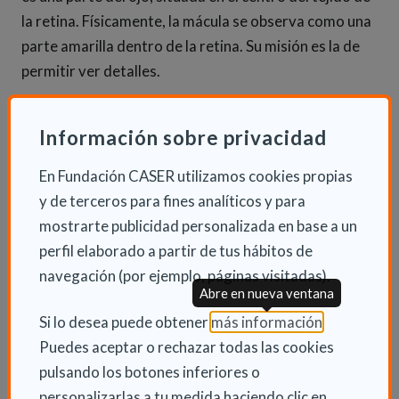
la retina. Físicamente, la mácula se observa como una
parte amarilla dentro de la retina. Su misión es la de
permitir ver detalles.
Esta degeneración se asocia con el envejecimiento.
Información sobre privacidad
Suele afectar a la visión central de la persona. Algo
que hace que pueda tener problemas para leer.
En Fundación CASER utilizamos cookies propias
y de terceros para fines analíticos y para
Desprendimiento de retina
mostrarte publicidad personalizada en base a un
A veces debido a un golpe o traumatismo, tras haber
perfil elaborado a partir de tus hábitos de
sido intervenido anteriormente de una patología
navegación (por ejemplo, páginas visitadas).
Abre en nueva ventana
ocular, o por el paso del tiempo que vuelve más fina la
(Abre en nu
Si lo desea puede obtener
más información
.
retina, esta se puede llegar a desprender. En otra de la
Puedes aceptar o rechazar todas las cookies
fichas de salud de Caser, se explica más sobre esta
pulsando los botones inferiores o
patología, para su prevención y tratamiento.
personalizarlas a tu medida haciendo clic en