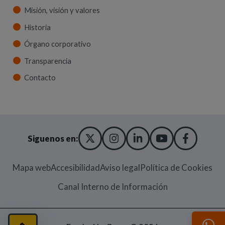
Misión, visión y valores
Historia
Órgano corporativo
Transparencia
Contacto
X TWITTER
(ABRE EN NUEVA VENT
INSTAGRAM
(ABRE EN NUEVA V
LINKEDIN
(ABRE EN NUE
YOUTUBE
(ABRE EN
FACE
(ABRE
Siguenos en:
Mapa web
Accesibilidad
Aviso legal
Política de Cookies
(Abre en nueva
Canal Interno de Información