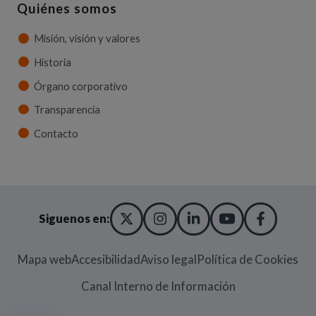
Quiénes somos
Misión, visión y valores
Historia
Órgano corporativo
Transparencia
Contacto
X TWITTER
(ABRE EN NUEVA VENT
INSTAGRAM
(ABRE EN NUEVA V
LINKEDIN
(ABRE EN NUE
YOUTUBE
(ABRE EN
FACE
(ABRE
Siguenos en:
Mapa web
Accesibilidad
Aviso legal
Política de Cookies
(Abre en nueva
Canal Interno de Información