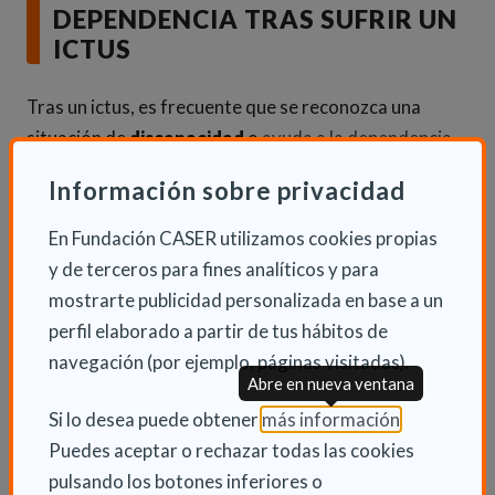
DEPENDENCIA TRAS SUFRIR UN
ICTUS
Tras un ictus, es frecuente que se reconozca una
situación de
discapacidad
o
ayuda a la dependencia
.
Es fundamental informarse sobre los recursos
Información sobre privacidad
disponibles para aliviar la carga del cuidador y
mejorar la atención del paciente.
En Fundación CASER utilizamos cookies propias
y de terceros para fines analíticos y para
Prestaciones económicas
: Ayudas para el
mostrarte publicidad personalizada en base a un
cuidado en el entorno familiar.
perfil elaborado a partir de tus hábitos de
Servicios de apoyo
: Teleasistencia, ayuda a
navegación (por ejemplo, páginas visitadas).
Abre en nueva ventana
domicilio o centros de día para el respiro familiar.
(Abre en nu
Si lo desea puede obtener
más información
.
Recursos especializados
: Programas de
Puedes aceptar o rechazar todas las cookies
formación para cuidadores y orientación sobre
pulsando los botones inferiores o
prestaciones.