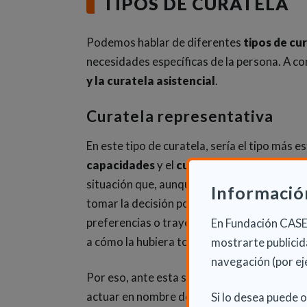
TIPOS DE CURATELA
Podemos hablar de diferentes
tipos de cu
necesidades específicas de la persona. A c
y la curatela asistencial
.
Curatela representativa
En este tipo de curatela, sería el tipo más e
capacidades
y el
curador
tiene un
papel m
situación que, aunque la persona disponga 
Informació
tomar la decisión por sí misma. Entonces, e
preferencias o trayectoria vital para lleva
En Fundación CASER
a cómo la hubiera tomado la persona en cue
mostrarte publicida
navegación (por ej
Por eso, ante esta situación, el juez determ
actuar en nombre de la persona que presen
Si lo desea puede 