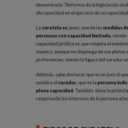
denominada “Reforma de la legislación civil
discapacidad en el ejercicio de su capacidad 
La
curatela es
, pues, una de las
medidas de
personas con capacidad limitada
, siendo
capacidad jurídica es que respeta al máximo
manera, aunque no disponga de sus plenas c
preferencias, siendo la figura del curador
Además, cabe destacar que es un juez el que
nombra al
curador
, que es la
persona indic
plena capacidad
. También, tiene la potest
respetando los intereses de la persona afe