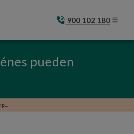
900 102 180
MENÚ DE
(ABRE E
uiénes pueden
p...