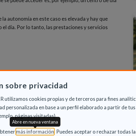
que se puede acceder es, por ejemplo, un centro de día
de la autonomía en este caso es elevada y hay que
el día. Por lo tanto, las prestaciones y servicios
n sobre privacidad
nera muchas dudas y, también, hay situaciones en
 que pedirla, ya que la persona con discapacidad no
 utilizamos cookies propias y de terceros para fines analític
que dar.
d personalizada en base a un perfil elaborado a partir de tus
emplo, páginas visitadas).
Abre en nueva ventana
(Abre en nueva ventana)
 del solicitante
. Si este no puede realizar el
obtener
más información
. Puedes aceptar o rechazar todas l