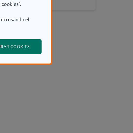
 cookies".
nto usando el
(ABRE EN VENTANA MODAL)
URAR COOKIES