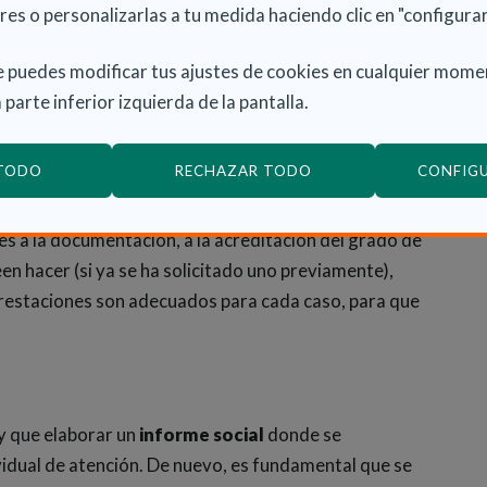
 solicitar el PIA. El segundo es el certificado de
res o personalizarlas a tu medida haciendo clic en "configurar
endencia. Otros documentos serían: datos del
 puedes modificar tus ajustes de cookies en cualquier mome
, declaración de la Renta, informe de salud y el que
 parte inferior izquierda de la pantalla.
 TODO
RECHAZAR TODO
CONFIG
vicios Sociales Comunitarios
. En ellos, además, se
s a la documentación, a la acreditación del grado de
en hacer (si ya se ha solicitado uno previamente),
 prestaciones son adecuados para cada caso, para que
ay que elaborar un
informe social
donde se
idual de atención. De nuevo, es fundamental que se