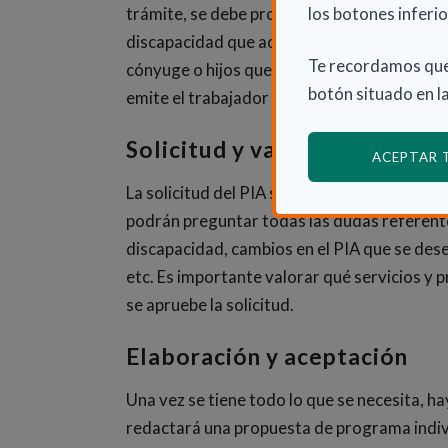
trámite, se debe proporcionar una copia para
los botones inferio
discapacidad que acredite el grado de dep
Te recordamos que
cónyuge o hijos que dependan del solicitante
botón situado en la
emite el trabajador social.
Solicitud y valoración
ACEPTAR
La solicitud del PIA se debe hacer en los
Ser
podrán preguntar todas las dudas referente
discapacidad, cambios en el PIA que se dese
etc. Es importante valorar qué servicios y
se apruebe la solicitud.
Elaboración y aceptación
Una vez se tiene todo lo que se necesita, h
redactará una propuesta de programa indiv