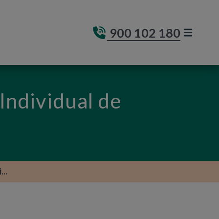
900 102 180
MENÚ DE
(ABRE E
 Individual de
...