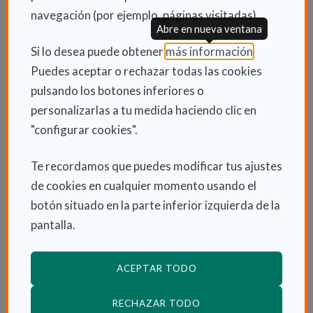
navegación (por ejemplo, páginas visitadas).
Abre en nueva ventana
(Abre en nu
Si lo desea puede obtener
más información
.
Puedes aceptar o rechazar todas las cookies
pulsando los botones inferiores o
personalizarlas a tu medida haciendo clic en
"configurar cookies".
INFORMACIÓN ADICIONAL
Te recordamos que puedes modificar tus ajustes
Lun 17 Diciembre 2018
de cookies en cualquier momento usando el
Fundación
botón situado en la parte inferior izquierda de la
pantalla.
ACEPTAR TODO
ENLACES RELACIONADOS
RECHAZAR TODO
Jornadas familiares organizadas en