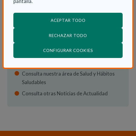
pantalla.
INFORMACIÓN ADICIONAL
Jue 27 Abril 2023
ACEPTAR TODO
Actualidad
RECHAZAR TODO
(ABRE EN VENTANA
CONFIGURAR COOKIES
ENLACES RELACIONADOS
Consulta nuestra área de Salud y Hábitos
Saludables
Consulta otras Noticias de Actualidad