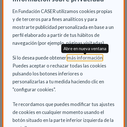
mezclar en un bol 3 cucharadas de miel y 4 cucharadas
de vinagre balsámico y, a la vez que se mezclan, añadir
En Fundación CASER utilizamos cookies propias
poco a poco 2 cucharadas de aceite de oliva virgen
y de terceros para fines analíticos y para
extra. Salpimentar al gusto.
mostrarte publicidad personalizada en base a un
perfil elaborado a partir de tus hábitos de
Especial para asados
navegación (por ejemplo, páginas visitadas).
Abre en nueva ventana
Idea para darle un sabor insuperable a los asados de
(Abre en nu
pollo, cerdo y cordero, y posiblemente sea la receta
Si lo desea puede obtener
más información
.
más simple. Para su elaboración sólo tienes que
Puedes aceptar o rechazar todas las cookies
disponer de miel y vino tinto a partes iguales, mezclar
pulsando los botones inferiores o
ambos ingredientes en un recipiente y embadurnar el
personalizarlas a tu medida haciendo clic en
resultado con una brocha.
"configurar cookies".
Te recordamos que puedes modificar tus ajustes
de cookies en cualquier momento usando el
botón situado en la parte inferior izquierda de la