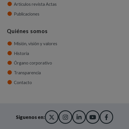
Artículos revista Actas
Publicaciones
Quiénes somos
Misión, visión y valores
Historia
Órgano corporativo
Transparencia
Contacto
X TWITTER
(ABRE EN NUEVA VENT
INSTAGRAM
(ABRE EN NUEVA V
LINKEDIN
(ABRE EN NUE
YOUTUBE
(ABRE EN
FACE
(ABRE
Siguenos en: