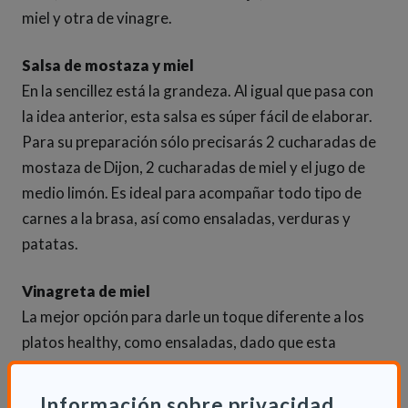
miel y otra de vinagre.
Salsa de mostaza y miel
En la sencillez está la grandeza. Al igual que pasa con
la idea anterior, esta salsa es súper fácil de elaborar.
Para su preparación sólo precisarás 2 cucharadas de
mostaza de Dijon, 2 cucharadas de miel y el jugo de
medio limón. Es ideal para acompañar todo tipo de
carnes a la brasa, así como ensaladas, verduras y
patatas.
Vinagreta de miel
La mejor opción para darle un toque diferente a los
platos healthy, como ensaladas, dado que esta
emulsión puede hacer que sean mucho más
placenteros. Para su preparación es necesario
Información sobre privacidad