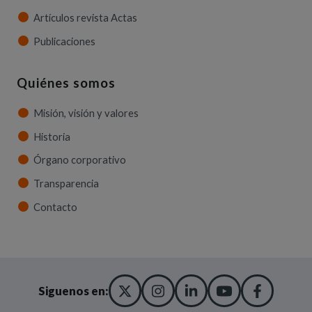
Artículos revista Actas
Publicaciones
Quiénes somos
Misión, visión y valores
Historia
Órgano corporativo
Transparencia
Contacto
X TWITTER
(ABRE EN NUEVA VENT
INSTAGRAM
(ABRE EN NUEVA V
LINKEDIN
(ABRE EN NUE
YOUTUBE
(ABRE EN
FACE
(ABRE
Siguenos en: