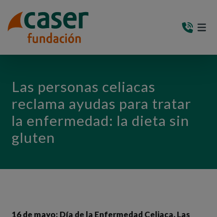
PASAR AL CONTENIDO PRINCIPAL
MEN
(AB
Las personas celiacas
reclama ayudas para tratar
la enfermedad: la dieta sin
gluten
16 de mayo: Día de la Enfermedad Celiaca. Las