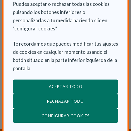
Puedes aceptar o rechazar todas las cookies
INFORMACIÓN ADICIONAL
pulsando los botones inferiores o
personalizarlas a tu medida haciendo clic en
Mar 16 Mayo 2023
"configurar cookies".
Actualidad
Te recordamos que puedes modificar tus ajustes
de cookies en cualquier momento usando el
botón situado en la parte inferior izquierda de la
ENLACES RELACIONADOS
pantalla.
Consulta la Guía de las Discapacidades en
nuestra web
ACEPTAR TODO
Consulta otras Noticias de Actualidad
RECHAZAR TODO
(ABRE EN VENTANA
CONFIGURAR COOKIES