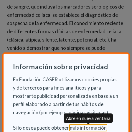
de sangre, que incluya los marcadores serológicos de
enfermedad celíaca, se establece el diagnóstico de
sospecha de la enfermedad. El conocimiento reciente
de diferentes formas clínicas de enfermedad celiaca
(clásica, atípica, silente, latente, potencial, etc.), ha
venido a demostrar que no siempre se puede
establecer un diagnóstico clínico o funcional de la
enfermedad celíaca. Por ello, para el diagnóstico de
Información sobre privacidad
certeza de la enfermedad celíaca es imprescindible
En Fundación CASER utilizamos cookies propias
realizar una biopsia intestinal.
y de terceros para fines analíticos y para
mostrarte publicidad personalizada en base a un
En cualquier caso, el tratamiento consiste en una
perfil elaborado a partir de tus hábitos de
dieta sin gluten.
navegación (por ejemplo, páginas visitadas).
Abre en nueva ventana
(Abre en nu
Si lo desea puede obtener
más información
.