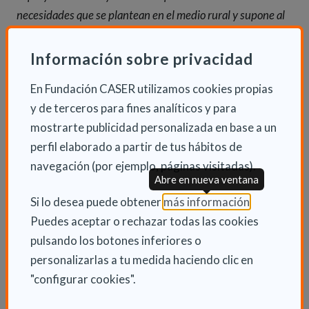
necesidades que se plantean en el medio rural y supone al
mismo tiempo un motor de desarrollo entorno a la
asistencia
”.
Información sobre privacidad
En Fundación CASER utilizamos cookies propias
Las
Ayudas al Emprendimiento Social son el
y de terceros para fines analíticos y para
resultado de la alianza entre la Fundación Caser y
mostrarte publicidad personalizada en base a un
Ashoka.
El jurado, formado por representantes de la
perfil elaborado a partir de tus hábitos de
Fundación Caser y de Ashoka, seleccionó a la
navegación (por ejemplo, páginas visitadas).
ganadora de entre un grupo de más de 70 candidatos
Abre en nueva ventana
preseleccionados por sus soluciones eficientes e
(Abre en nu
Si lo desea puede obtener
más información
.
innovadoras, destinadas al medio rural y enfocados
Puedes aceptar o rechazar todas las cookies
especialmente en la discapacidad y la dependencia.
pulsando los botones inferiores o
El proyecto ganador recibirá el premio de la
personalizarlas a tu medida haciendo clic en
Fundación Caser, que consiste en 15.000€ para
"configurar cookies".
impulsar el impacto de La Exclusiva y asesoramiento
estratégico. Ashoka también proporcionará a la