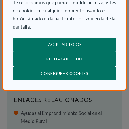
Te recordamos que puedes modificar tus ajustes
emprendedora social formación, visibilidad y
de cookies en cualquier momento usando el
acompañamiento estratégico.
botón situado en la parte inferior izquierda de la
pantalla.
ACEPTAR TODO
INFORMACIÓN ADICIONAL
RECHAZAR TODO
Mié 14 Julio 2021
Fundación
(ABRE EN VENTANA
CONFIGURAR COOKIES
ENLACES RELACIONADOS
Ayudas al Emprendimiento Social en el
Medio Rural