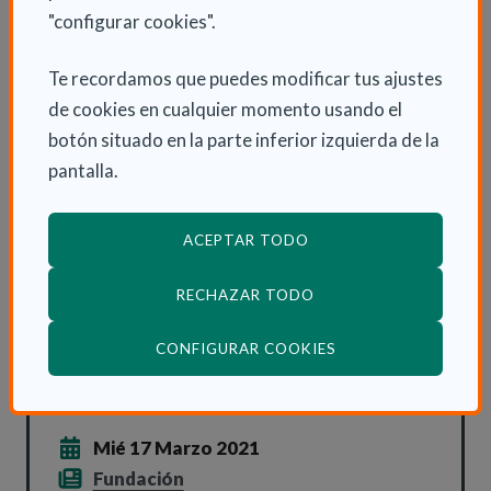
Las bases de la convocatoria y la documentación a
"configurar cookies".
aportar pueden encontrarse aquí en nuestra web:
Te recordamos que puedes modificar tus ajustes
Ayudas al Emprendemimiento
de cookies en cualquier momento usando el
Fechas clave:
botón situado en la parte inferior izquierda de la
- 23 de marzo: lanzamiento de convocatoria
pantalla.
- 23 de abril: cierre de convocatoria
- Mayo: preselección de proyectos finalistas
ACEPTAR TODO
- Junio: selección del proyecto ganador
RECHAZAR TODO
(ABRE EN VENTANA
CONFIGURAR COOKIES
INFORMACIÓN ADICIONAL
Mié 17 Marzo 2021
Fundación