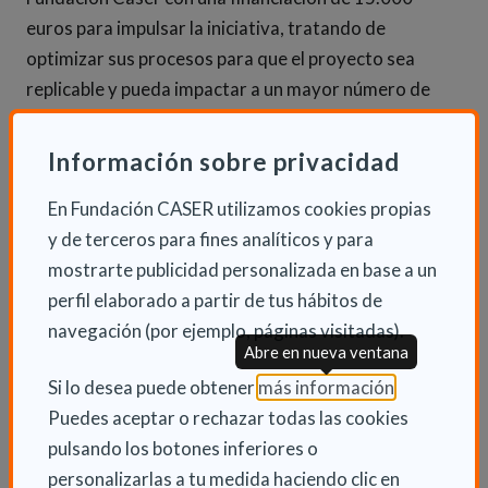
euros para impulsar la iniciativa, tratando de
optimizar sus procesos para que el proyecto sea
replicable y pueda impactar a un mayor número de
beneficiarios. Un comité de asesoramiento
estratégico a dos años servirá de apoyo y mentoría al
Información sobre privacidad
proyecto ganador para sacar su máximo potencial.
En Fundación CASER utilizamos cookies propias
Además, el equipo ganador entrará a formar parte de
y de terceros para fines analíticos y para
la mayor red de Emprendedores Sociales del mundo,
mostrarte publicidad personalizada en base a un
la que la fundación Ashoka ha construido a lo largo de
perfil elaborado a partir de tus hábitos de
40 años y que cuenta con más de 3.600
navegación (por ejemplo, páginas visitadas).
Abre en nueva ventana
emprendedores y emprendedoras en 90 países.
(Abre en nu
Si lo desea puede obtener
más información
.
Ashoka les apoya dándoles visibilidad, formación y
Puedes aceptar o rechazar todas las cookies
conectándoles con empresas y aliados que pueden
pulsando los botones inferiores o
ayudarles a escalar su impacto.
personalizarlas a tu medida haciendo clic en