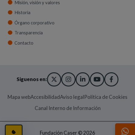
Misión, visión y valores
Historia
Órgano corporativo
Transparencia
Contacto
X TWITTER
(ABRE EN NUEVA VENT
INSTAGRAM
(ABRE EN NUEVA V
LINKEDIN
(ABRE EN NUE
YOUTUBE
(ABRE EN
FACE
(ABRE
Siguenos en:
Mapa web
Accesibilidad
Aviso legal
Política de Cookies
(Abre en nueva
Canal Interno de Información
CONFIGURACIÓN DE COOKIES
(ABRE EN VENTANA MODAL)
Fundación Caser © 2026