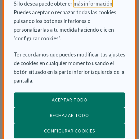
(Abre en nu
Si lo desea puede obtener
más información
.
desde la Fundación”.
Puedes aceptar o rechazar todas las cookies
pulsando los botones inferiores o
personalizarlas a tu medida haciendo clic en
"configurar cookies".
INFORMACIÓN ADICIONAL
Lun 14 Enero 2019
Te recordamos que puedes modificar tus ajustes
Fundación
de cookies en cualquier momento usando el
botón situado en la parte inferior izquierda de la
pantalla.
ENLACES RELACIONADOS
ACEPTAR TODO
I Programa de Ayudas a la Investigación
Sociosanitaria
RECHAZAR TODO
(ABRE EN VENTANA
CONFIGURAR COOKIES