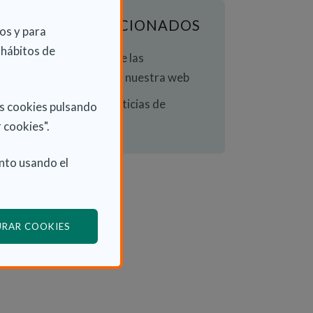
ENLACES RELACIONADOS
os y para
 hábitos de
Consulta la Guía de las
Discapacidades en nuestra web
Consulta otras Noticias de
as cookies pulsando
Actualidad
 cookies".
nto usando el
(ABRE EN VENTANA MODAL)
URAR COOKIES