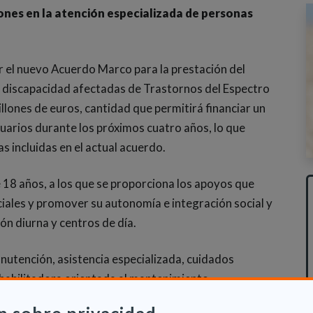
ones en la atención especializada de personas
r el nuevo Acuerdo Marco para la prestación del
n discapacidad afectadas de Trastornos del Espectro
illones de euros, cantidad que permitirá financiar un
uarios durante los próximos cuatro años, lo que
s incluidas en el actual acuerdo.
18 años, a los que se proporciona los apoyos que
iales y promover su autonomía e integración social y
ón diurna y centros de día.
anutención, asistencia especializada, cuidados
rehabilitadora orientada al mantenimiento,
s. En estos recursos se financiarán un máximo de 200