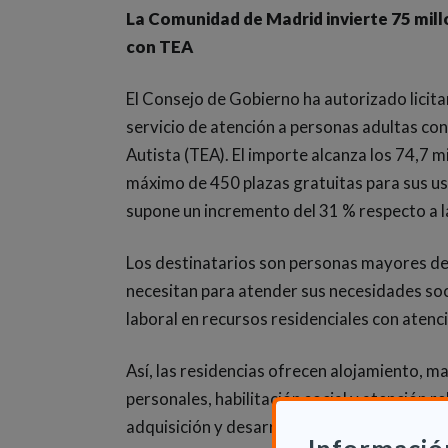
La Comunidad de Madrid invierte 75 mill
con TEA
El Consejo de Gobierno ha autorizado licita
servicio de atención a personas adultas co
Autista (TEA). El importe alcanza los 74,7 m
máximo de 450 plazas gratuitas para sus us
supone un incremento del 31 % respecto a la
Los destinatarios son personas mayores de 
necesitan para atender sus necesidades soc
laboral en recursos residenciales con atenci
Así, las residencias ofrecen alojamiento, m
personales, habilitación social y atención 
adquisición y desarrollo de sus capacidade