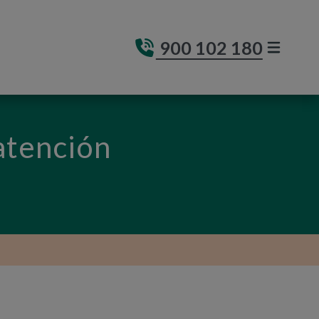
900 102 180
MENÚ DE
(ABRE E
atención