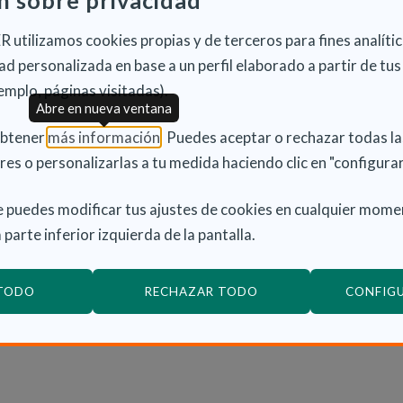
n sobre privacidad
ración de 141,49 euros, un 10 % superior al fijado en
 utilizamos cookies propias y de terceros para fines analític
d personalizada en base a un perfil elaborado a partir de tus
las mismas características de atención que las
emplo, páginas visitadas).
cionan como recursos de proximidad que permiten el
Abre en nueva ventana
iliar y comunitario. Suman un máximo de 250 plazas
(Abre en nueva ventana)
obtener
más información
. Puedes aceptar o rechazar todas l
7 %, al pasar de los actuales 75,10 euros a 84,66
res o personalizarlas a tu medida haciendo clic en "configurar
 puedes modificar tus ajustes de cookies en cualquier mome
uerdo Marco primarán los criterios de calidad sobre
 parte inferior izquierda de la pantalla.
ntar los programas de terapias innovadoras
las características de cada usuario, la instalación de
 TODO
RECHAZAR TODO
CONFIG
es en cuidados personales para sus allegados.