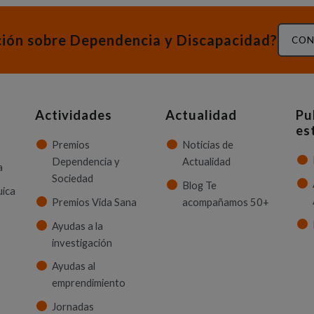
ción sobre Dependencia y Discapacidad?
CON
Actividades
Actualidad
Pu
es
Premios
Noticias de
Dependencia y
Actualidad
a
Sociedad
Blog Te
uica
Premios Vida Sana
acompañamos 50+
Ayudas a la
investigación
Ayudas al
emprendimiento
Jornadas