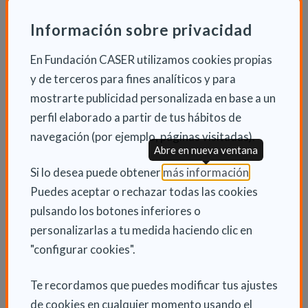
Información sobre privacidad
Categoría de Comunicación
En Fundación CASER utilizamos cookies propias
Este premio va dirigido a la persona, empresa o
y de terceros para fines analíticos y para
entidad que, en el ámbito de la comunicación, haya
mostrarte publicidad personalizada en base a un
contribuido de manera significativa a la información,
perfil elaborado a partir de tus hábitos de
divulgación y sensibilización a la sociedad de la
navegación (por ejemplo, páginas visitadas).
autonomía personal, dependencia y/o discapacidad.
Abre en nueva ventana
La agencia Servimedia, perteneciente al grupo de
(Abre en nu
Si lo desea puede obtener
más información
.
empresas ONCE que inició su andadura en el año
Puedes aceptar o rechazar todas las cookies
1989, es la ganadora de esta categoría que cuenta
pulsando los botones inferiores o
con una dotación de 6.000 euros. En la actualidad, el
personalizarlas a tu medida haciendo clic en
40% de los trabajadores de esta agencia que es una
"configurar cookies".
referencia en periodismo social, tienen alguna
Te recordamos que puedes modificar tus ajustes
discapacidad.
de cookies en cualquier momento usando el