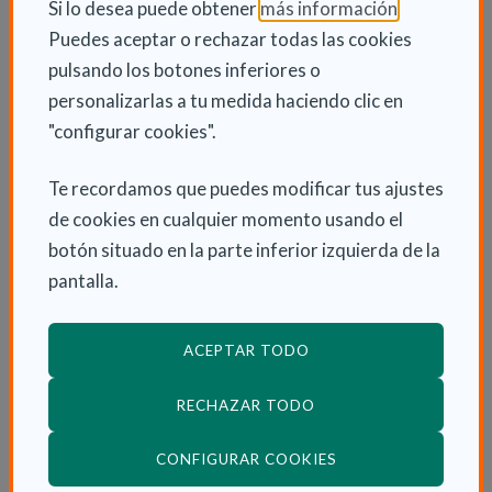
(Abre en nu
Si lo desea puede obtener
más información
.
Puedes aceptar o rechazar todas las cookies
pulsando los botones inferiores o
INFORMACIÓN ADICIONAL
personalizarlas a tu medida haciendo clic en
"configurar cookies".
Lun 11 Julio 2022
Actualidad
Te recordamos que puedes modificar tus ajustes
de cookies en cualquier momento usando el
botón situado en la parte inferior izquierda de la
ENLACES RELACIONADOS
pantalla.
900 102 180 Acompañamiento Telefónico
ACEPTAR TODO
Gratuito
Consulta otras Noticias de Actualidad
RECHAZAR TODO
(ABRE EN VENTANA
CONFIGURAR COOKIES