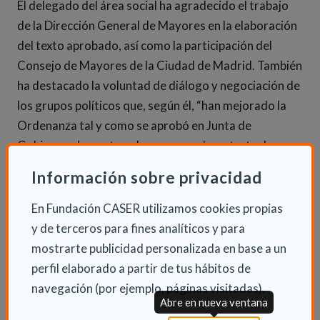
El delegado del área social ha agradecido el trabajo
de la Dirección General de Mayores en la elaboración
del texto aprobado, así como la participación del
Consejo de Mayores de la Ciudad de Madrid. También
ha destacado la voluntad de diálogo y negociación de
los grupos políticos que, según él, “han mejorado la
Ordenanza tal y como se aprobó en Junta de
Gobierno, demostrando que, cuando se trata de
cuestiones tan importantes, somos capaces de
Información sobre privacidad
alcanzar consensos”.
En Fundación CASER utilizamos cookies propias
Tras su aprobación en el Pleno, se prevé que la nueva
y de terceros para fines analíticos y para
Ordenanza Reguladora del Servicio de Ayuda a
mostrarte publicidad personalizada en base a un
Domicilio entre en vigor a principios de 2023.
perfil elaborado a partir de tus hábitos de
navegación (por ejemplo, páginas visitadas).
Abre en nueva ventana