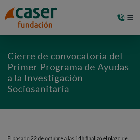
PASAR AL CONTENIDO PRINCIPAL
MEN
(AB
Cierre de convocatoria del
Primer Programa de Ayudas
a la Investigación
Sociosanitaria
El pasado 22 de octubre a las 14h finalizó el plazo de