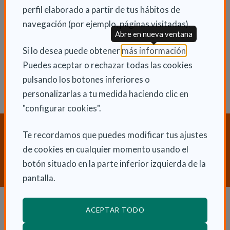
perfil elaborado a partir de tus hábitos de
ENLACES RELACIONADOS
navegación (por ejemplo, páginas visitadas).
Abre en nueva ventana
I Programa de Ayudas a la Investigación
(Abre en nu
Sociosanitaria
Si lo desea puede obtener
más información
.
Puedes aceptar o rechazar todas las cookies
pulsando los botones inferiores o
personalizarlas a tu medida haciendo clic en
"configurar cookies".
¿Necesitas orientación sobre
Te recordamos que puedes modificar tus ajustes
Dependencia y Discapacidad?
de cookies en cualquier momento usando el
botón situado en la parte inferior izquierda de la
CONTACTA CON NOSOTROS
pantalla.
ACEPTAR TODO
Dependencia y autonomía