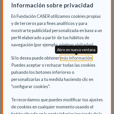
Información sobre privacidad
En Fundación CASER utilizamos cookies propias
y de terceros para fines analíticos y para
INFORMACIÓN ADICIONAL
mostrarte publicidad personalizada en base a un
Vie 3 Febrero 2023
perfil elaborado a partir de tus hábitos de
Actualidad
navegación (por ejemplo, páginas visitadas).
Abre en nueva ventana
(Abre en nu
Si lo desea puede obtener
más información
.
Puedes aceptar o rechazar todas las cookies
ENLACES RELACIONADOS
pulsando los botones inferiores o
personalizarlas a tu medida haciendo clic en
Consulta la Guía de las Discapacidades
"configurar cookies".
Consulta otras Noticias de Actualidad
Te recordamos que puedes modificar tus ajustes
de cookies en cualquier momento usando el
botón situado en la parte inferior izquierda de la