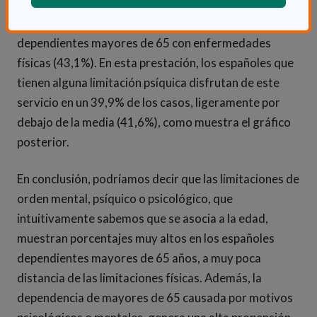
distinto es en la ayuda domiciliaria, servicio
mayoritariamente utilizado por las personas
dependientes mayores de 65 con enfermedades
físicas (43,1%). En esta prestación, los españoles que
tienen alguna limitación psíquica disfrutan de este
servicio en un 39,9% de los casos, ligeramente por
debajo de la media (41,6%), como muestra el gráfico
posterior.
En conclusión, podríamos decir que las limitaciones de
orden mental, psíquico o psicológico, que
intuitivamente sabemos que se asocia a la edad,
muestran porcentajes muy altos en los españoles
dependientes mayores de 65 años, a muy poca
distancia de las limitaciones físicas. Además, la
dependencia de mayores de 65 causada por motivos