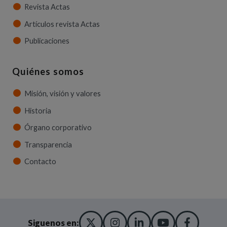
Revista Actas
Artículos revista Actas
Publicaciones
Quiénes somos
Misión, visión y valores
Historia
Órgano corporativo
Transparencia
Contacto
X TWITTER
(ABRE EN NUEVA VENT
INSTAGRAM
(ABRE EN NUEVA V
LINKEDIN
(ABRE EN NUE
YOUTUBE
(ABRE EN
FACE
(ABRE
Siguenos en: