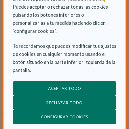
disfruten de su estancia en la residencia gracias a la
Puedes aceptar o rechazar todas las cookies
energía y compañía de las y los voluntarios. Las
pulsando los botones inferiores o
actividades se preparan en grupo y se evalúan con el
personalizarlas a tu medida haciendo clic en
objetivo de mantener lo que funciona y mejorar lo que
"configurar cookies".
no ha salido como se esperaba. En caso de que la
persona mayor no esté interesada en realizar la
Te recordamos que puedes modificar tus ajustes
actividad prevista, el grupo de voluntariado intentará
de cookies en cualquier momento usando el
dar respuesta a sus intereses.
botón situado en la parte inferior izquierda de la
pantalla.
RESULTADO BENEFICIARIOS 2014- 2015
24 voluntarios y 80 residentes
ACEPTAR TODO
RECHAZAR TODO
(ABRE EN VENTANA
CONFIGURAR COOKIES