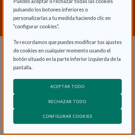
Puedes aceptar o rechazar todas las cookies
¿Necesitas orientación sobre
pulsando los botones inferiores o
Dependencia y Discapacidad?
personalizarlas a tu medida haciendo clic en
CONTACTA CON NOSOTROS
"configurar cookies".
Te recordamos que puedes modificar tus ajustes
de cookies en cualquier momento usando el
Dependencia y autonomía
botón situado en la parte inferior izquierda de la
pantalla.
La dependencia
Dependencia en las CCAA
ACEPTAR TODO
Trámites
La Ley de dependencia
RECHAZAR TODO
Servicios
(ABRE EN VENTANA
CONFIGURAR COOKIES
Ayudas económicas
Autonomía