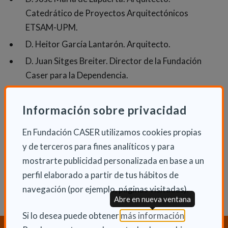
Catedrático de Proyectos Arquitectónicos
ETSAM-UPM.
D. Heitor García Lantarón. Arquitecto.
D. Juan Sitges Breiter. Director de la Fundación
Caser para la Dependencia.
Dª Pilar Rodríguez Rodríguez. Presidenta de la
Fundación Pilares para la Autonomía Personal.
Información sobre privacidad
En Fundación CASER utilizamos cookies propias
y de terceros para fines analíticos y para
DESCARGAR ESTUDIO COMPLETO
mostrarte publicidad personalizada en base a un
perfil elaborado a partir de tus hábitos de
navegación (por ejemplo, páginas visitadas).
Abre en nueva ventana
(Abre en nu
Si lo desea puede obtener
más información
.