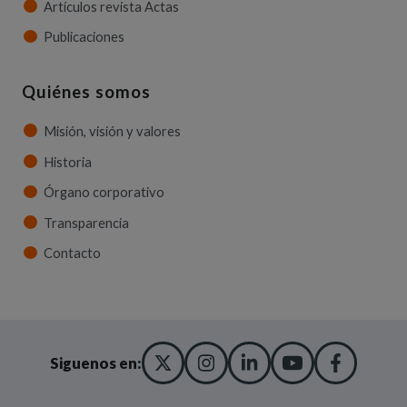
Artículos revista Actas
Publicaciones
Quiénes somos
Misión, visión y valores
Historia
Órgano corporativo
Transparencia
Contacto
X TWITTER
(ABRE EN NUEVA VENT
INSTAGRAM
(ABRE EN NUEVA V
LINKEDIN
(ABRE EN NUE
YOUTUBE
(ABRE EN
FACE
(ABRE
Siguenos en: