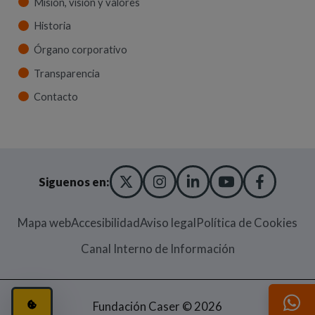
Misión, visión y valores
Historia
Órgano corporativo
Transparencia
Contacto
X TWITTER
(ABRE EN NUEVA VENT
INSTAGRAM
(ABRE EN NUEVA V
LINKEDIN
(ABRE EN NUE
YOUTUBE
(ABRE EN
FACE
(ABRE
Siguenos en:
Mapa web
Accesibilidad
Aviso legal
Política de Cookies
(Abre en nueva
Canal Interno de Información
CONFIGURACIÓN DE COOKIES
(ABRE EN VENTANA MODAL)
Fundación Caser © 2026