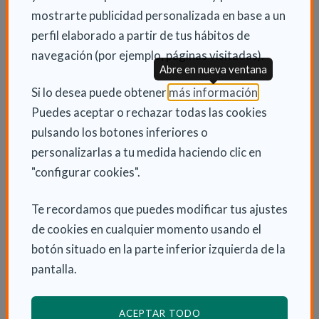
mostrarte publicidad personalizada en base a un
Kilobytes
KB
Descarga
perfil elaborado a partir de tus hábitos de
Revista Actas Nr 30. Cuidados de larga
navegación (por ejemplo, páginas visitadas).
Megabytes
duración
PDF
1.76
MB
Descarga
Abre en nueva ventana
Revista Actas Nr 30. Los Modelos de
(Abre en nu
Si lo desea puede obtener
más información
.
Atención Sociosanitaria en perspectiva
Puedes aceptar o rechazar todas las cookies
Kilobytes
comparada
PDF
812.28
KB
Descarga
pulsando los botones inferiores o
personalizarlas a tu medida haciendo clic en
Revista Actas Nr 30. Viviendas para
"configurar cookies".
personas con Discapacidad Intelectual
Kilobytes
PDF
861.06
KB
Descarga
Te recordamos que puedes modificar tus ajustes
de cookies en cualquier momento usando el
Revista Actas Nr 30. Discapacidad: la
botón situado en la parte inferior izquierda de la
realidad de cuidar y ser cuidado
PDF
pantalla.
Megabytes
1.01
MB
Descarga
Revista Actas Nr 30. Cuidado y placeres en
Kilobytes
mujeres cuidadoras
PDF
141.97
KB
ACEPTAR TODO