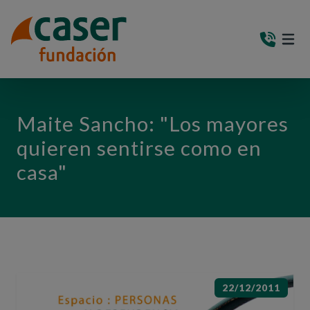
PASAR AL CONTENIDO PRINCIPAL
MEN
(AB
Maite Sancho: "Los mayores
quieren sentirse como en
casa"
22/12/2011