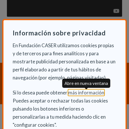
Información sobre privacidad
En Fundación CASER utilizamos cookies propias
y de terceros para fines analíticos y para
mostrarte publicidad personalizada en base a un
perfil elaborado a partir de tus hábitos de
¿Necesitas orientación sobre
navegación (por ejemplo, páginas visitadas).
Dependencia y Discapacidad?
Abre en nueva ventana
CONTACTA CON NOSOTROS
(Abre en nu
Si lo desea puede obtener
más información
.
Puedes aceptar o rechazar todas las cookies
pulsando los botones inferiores o
personalizarlas a tu medida haciendo clic en
Dependencia y autonomía
"configurar cookies".