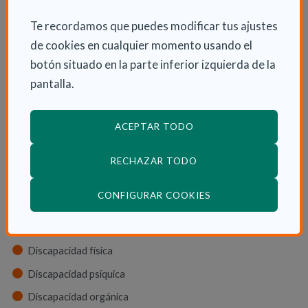
La dependencia
Te recordamos que puedes modificar tus ajustes
Dependencia en las CCAA
de cookies en cualquier momento usando el
Trámites
botón situado en la parte inferior izquierda de la
La Ley de dependencia
pantalla.
Servicios
Ayudas económicas
ACEPTAR TODO
Autonomía
RECHAZAR TODO
Cuidadores
(ABRE EN VENTANA
CONFIGURAR COOKIES
Tipos de discapacidad
Discapacidad física
Discapacidad psíquica
Discapacidad orgánica