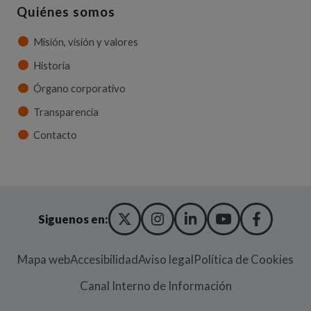
Quiénes somos
Misión, visión y valores
Historia
Órgano corporativo
Transparencia
Contacto
X TWITTER
(ABRE EN NUEVA VENT
INSTAGRAM
(ABRE EN NUEVA V
LINKEDIN
(ABRE EN NUE
YOUTUBE
(ABRE EN
FACE
(ABRE
Siguenos en:
Mapa web
Accesibilidad
Aviso legal
Política de Cookies
(Abre en nueva
Canal Interno de Información