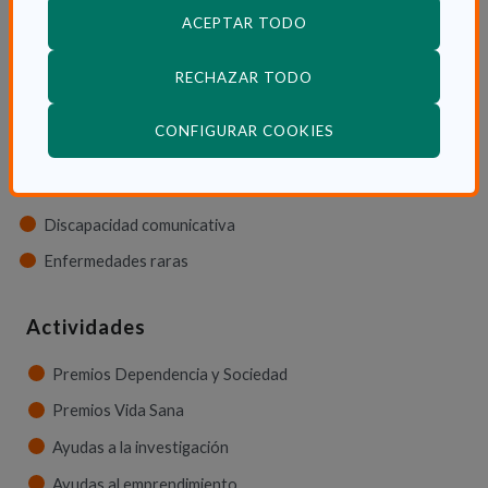
ACEPTAR TODO
Discapacidad física
RECHAZAR TODO
Discapacidad psíquica
Discapacidad orgánica
(ABRE EN VENTANA
CONFIGURAR COOKIES
Discapacidad neurológica
Discapacidad sensorial
Discapacidad comunicativa
Enfermedades raras
Actividades
Premios Dependencia y Sociedad
Premios Vida Sana
Ayudas a la investigación
Ayudas al emprendimiento