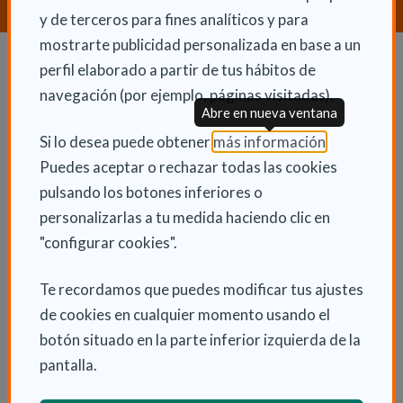
y de terceros para fines analíticos y para
mostrarte publicidad personalizada en base a un
perfil elaborado a partir de tus hábitos de
Dependencia y autonomía
navegación (por ejemplo, páginas visitadas).
Abre en nueva ventana
La dependencia
(Abre en nu
Si lo desea puede obtener
más información
.
Dependencia en las CCAA
Puedes aceptar o rechazar todas las cookies
Trámites
pulsando los botones inferiores o
La Ley de dependencia
personalizarlas a tu medida haciendo clic en
"configurar cookies".
Servicios
Ayudas económicas
Te recordamos que puedes modificar tus ajustes
Autonomía
de cookies en cualquier momento usando el
Cuidadores
botón situado en la parte inferior izquierda de la
pantalla.
Tipos de discapacidad