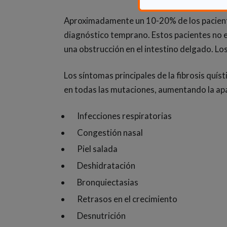
Aproximadamente un 10-20% de los pacientes 
diagnóstico temprano. Estos pacientes no 
una obstrucción en el intestino delgado. L
Los síntomas principales de la fibrosis quís
en todas las mutaciones, aumentando la ap
Infecciones respiratorias
Congestión nasal
Piel salada
Deshidratación
Bronquiectasias
Retrasos en el crecimiento
Desnutrición