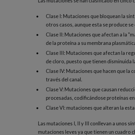
Las mutaciones se han clasificado en cinco 
Clase I: Mutaciones que bloquean la sínt
otros casos, aunque esta se produce s
Clase II: Mutaciones que afectan a la "m
de la proteína a su membrana plasmática.
Clase III: Mutaciones que afectan la re
de cloro, puesto que tienen disminuida 
Clase IV: Mutaciones que hacen que la c
través del canal.
Clase V: Mutaciones que causan reducció
procesadas, codificándose proteínas en 
Clase VI: mutaciones que alteran la esta
Las mutaciones I, II y III conllevan a unos
mutaciones leves ya que tienen un cuadro c