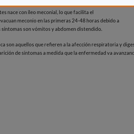
nace con íleo meconial, lo que facilita el
evacuan meconio en las primeras 24-48 horas debido a
os síntomas son vómitos y abdomen distendido.
tica son aquellos que refieren a la afección respiratoria y dig
arición de síntomas a medida que la enfermedad va avanzand