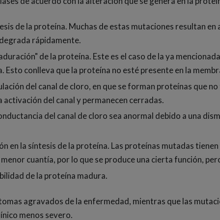
clases de acuerdo con la alteración que se genera en la prote
esis de la proteína. Muchas de estas mutaciones resultan en au
e degrada rápidamente.
aduración" de la proteína. Este es el caso de la ya mencionada
 Esto conlleva que la proteína no esté presente en la membra
gulación del canal de cloro, en que se forman proteínas que
la activación del canal y permanecen cerradas.
onductancia del canal de cloro sea anormal debido a una dism
n en la síntesis de la proteína. Las proteínas mutadas tienen
menor cuantía, por lo que se produce una cierta función, pero
bilidad de la proteína madura.
 síntomas agravados de la enfermedad, mientras que las mutaci
línico menos severo.