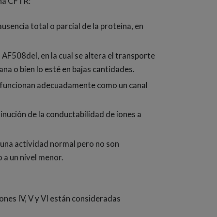
ína CFTR:
sencia total o parcial de la proteína, en
 AF508del, en la cual se altera el transporte
na o bien lo esté en bajas cantidades.
 no funcionan adecuadamente como un canal
inución de la conductabilidad de iones a
 una actividad normal pero no son
 a un nivel menor.
ones IV, V y VI están consideradas