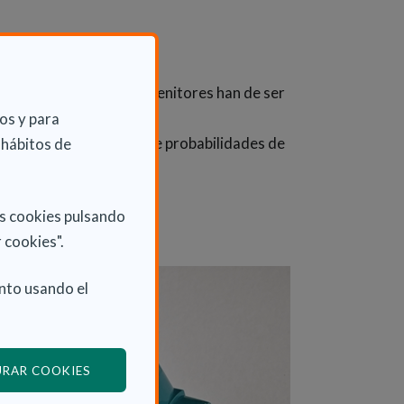
re decir que ambos progenitores han de ser
os y para
a enfermedad, un 25% de probabilidades de
 hábitos de
as cookies pulsando
 cookies".
nto usando el
(ABRE EN VENTANA MODAL)
URAR COOKIES