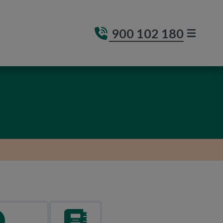
900 102 180
MENÚ DE
(ABRE E