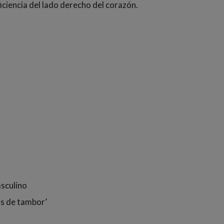
iciencia del lado derecho del corazón.
asculino
s de tambor’