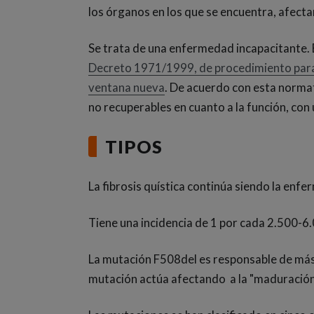
los órganos en los que se encuentra, afect
Se trata de una enfermedad incapacitante.
Decreto 1971/1999, de procedimiento para e
(Abre en nueva ventana)
ventana nueva
. De acuerdo con esta norma
no recuperables en cuanto a la función, con 
TIPOS
La fibrosis quística continúa siendo la enf
Tiene una incidencia de 1 por cada 2.500-6
La mutación F508del es responsable de más 
mutación actúa afectando a la "maduración"