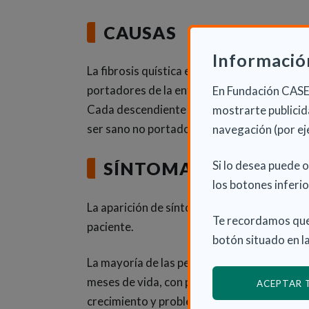
CAUSAS
Informació
La fibrosis quística es una enfermedad gen
portadores de la enfermedad (enfermos o 
En Fundación CASER
Cada descendiente de ambos progenitores p
mostrarte publicida
ser sano no portador y un 50% de ser porta
navegación (por ej
Si lo desea puede 
SÍNTOMAS
los botones inferio
La aparición de síntomas de la enfermedad 
Te recordamos que
paciente.
botón situado en la
La mayoría de las personas con esta patolo
meses de vida, con problemas digestivos com
ACEPTAR
crecimiento y problemas respiratorios.