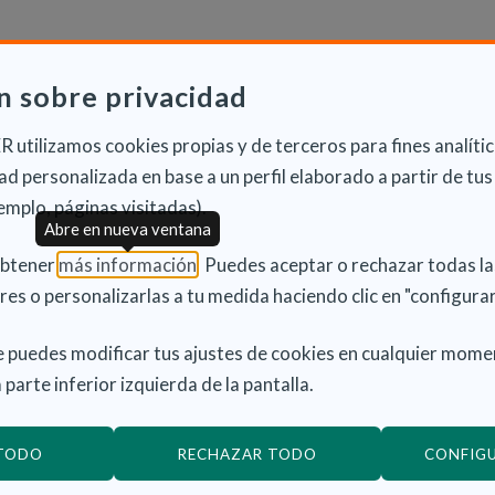
n sobre privacidad
ética que se hereda de forma autosómica recesiva. Esto quie
sanos).
 utilizamos cookies propias y de terceros para fines analític
ortadores tiene un 25% de probabilidades de desarrollar l
d personalizada en base a un perfil elaborado a partir de tus
dor sano.
emplo, páginas visitadas).
Abre en nueva ventana
(Abre en nueva ventana)
obtener
más información
. Puedes aceptar o rechazar todas l
res o personalizarlas a tu medida haciendo clic en "configurar
está directamente relacionada con la mutación del
 puedes modificar tus ajustes de cookies en cualquier mome
 parte inferior izquierda de la pantalla.
gía empiezan a experimentar síntomas en los primeros
o diarreas, dificultad para ganar peso, retraso en el
 TODO
RECHAZAR TODO
CONFIG