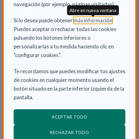
navegación (por ejemplo, páginas visitadas).
como confusión, miedos, agresividad o ansiedad.
Abre en nueva ventana
Poco a poco se olvidan tareas que antes eran
(Abre en nu
Si lo desea puede obtener
más información
.
habituales: en el trabajo, en su casa o en los
Puedes aceptar o rechazar todas las cookies
momentos de ocio. Por ejemplo, olvidar cómo se
pulsando los botones inferiores o
va a un sitio.
personalizarlas a tu medida haciendo clic en
Dejar de tener iniciativa para emprender nuevos
"configurar cookies".
proyectos o propuestas, ya sea de ocio o de
Te recordamos que puedes modificar tus ajustes
trabajo.
de cookies en cualquier momento usando el
La persona puede estar desorientada en cuanto al
botón situado en la parte inferior izquierda de la
tiempo (día, mes, hora) como respecto a donde se
pantalla.
encuentra.
Problemas visuales respecto a contrastes, colores
o distancias.
ACEPTAR TODO
Dificultad para seguir una conversación o
RECHAZAR TODO
expresarse