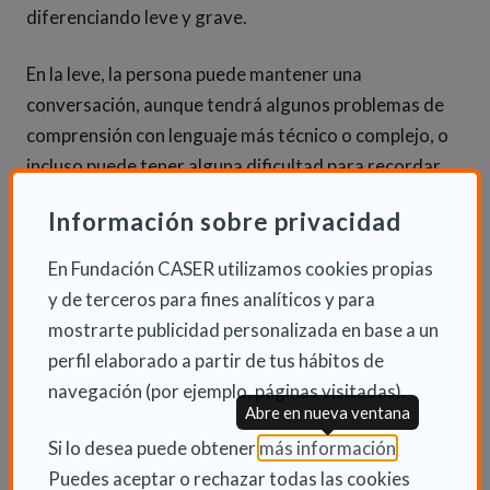
diferenciando leve y grave.
En la leve, la persona puede mantener una
conversación, aunque tendrá algunos problemas de
comprensión con lenguaje más técnico o complejo, o
incluso puede tener alguna dificultad para recordar
vocablos.
Información sobre privacidad
En el tipo grave, la persona tiene mayor dificultad
En Fundación CASER utilizamos cookies propias
para hablar, incluso puede no hablar nada en absoluto,
y de terceros para fines analíticos y para
y tendrá problemas de comprensión.
mostrarte publicidad personalizada en base a un
perfil elaborado a partir de tus hábitos de
La ataxia también se cataloga por la forma en que la
navegación (por ejemplo, páginas visitadas).
persona se expresa y comunica con los demás:
Abre en nueva ventana
(Abre en nu
Si lo desea puede obtener
más información
.
Afasia expresiva
Puedes aceptar o rechazar todas las cookies
La persona tiene problemas para expresarse con