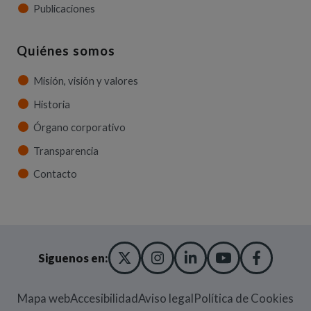
Publicaciones
Quiénes somos
Misión, visión y valores
Historia
Órgano corporativo
Transparencia
Contacto
X TWITTER
(ABRE EN NUEVA VENT
INSTAGRAM
(ABRE EN NUEVA V
LINKEDIN
(ABRE EN NUE
YOUTUBE
(ABRE EN
FACE
(ABRE
Siguenos en:
Mapa web
Accesibilidad
Aviso legal
Política de Cookies