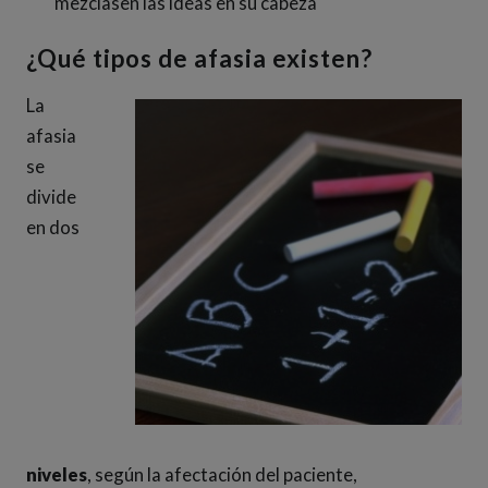
mezclasen las ideas en su cabeza
¿Qué tipos de afasia existen?
La
afasia
se
divide
en dos
niveles
, según la afectación del paciente,