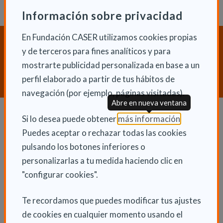
Información sobre privacidad
En Fundación CASER utilizamos cookies propias
¿Necesitas orientación sobre
y de terceros para fines analíticos y para
Dependencia y Discapacidad?
mostrarte publicidad personalizada en base a un
CONTACTA CON NOSOTROS
perfil elaborado a partir de tus hábitos de
navegación (por ejemplo, páginas visitadas).
Abre en nueva ventana
(Abre en nu
Si lo desea puede obtener
más información
.
Dependencia y autonomía
Puedes aceptar o rechazar todas las cookies
pulsando los botones inferiores o
La dependencia
personalizarlas a tu medida haciendo clic en
Dependencia en las CCAA
"configurar cookies".
Trámites
La Ley de dependencia
Te recordamos que puedes modificar tus ajustes
de cookies en cualquier momento usando el
Servicios