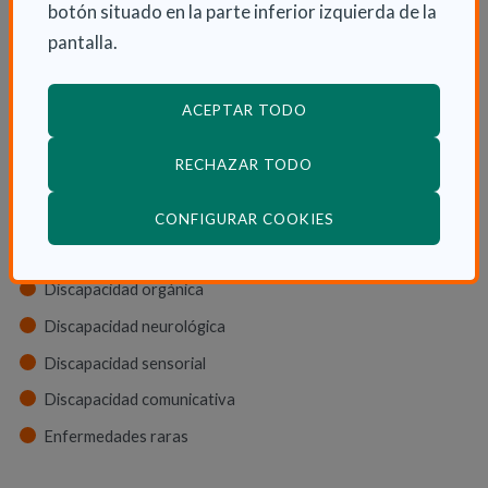
botón situado en la parte inferior izquierda de la
Ayudas económicas
pantalla.
Autonomía
Cuidadores
ACEPTAR TODO
Tipos de discapacidad
RECHAZAR TODO
Discapacidad física
(ABRE EN VENTANA
CONFIGURAR COOKIES
Discapacidad psíquica
Discapacidad orgánica
Discapacidad neurológica
Discapacidad sensorial
Discapacidad comunicativa
Enfermedades raras