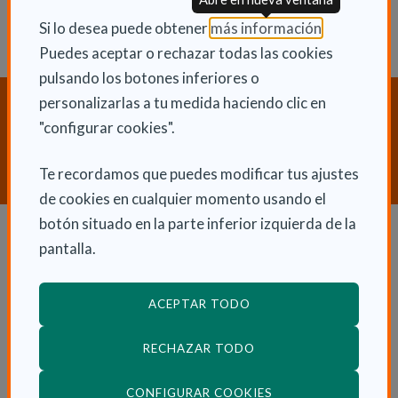
(Abre en nu
Si lo desea puede obtener
más información
.
Puedes aceptar o rechazar todas las cookies
pulsando los botones inferiores o
personalizarlas a tu medida haciendo clic en
¿Necesitas orientación sobre
"configurar cookies".
Dependencia y Discapacidad?
CONTACTA CON NOSOTROS
Te recordamos que puedes modificar tus ajustes
de cookies en cualquier momento usando el
botón situado en la parte inferior izquierda de la
pantalla.
Dependencia y autonomía
La dependencia
ACEPTAR TODO
Dependencia en las CCAA
RECHAZAR TODO
Trámites
La Ley de dependencia
(ABRE EN VENTANA
CONFIGURAR COOKIES