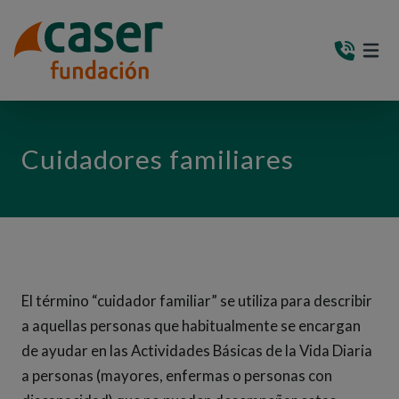
PASAR AL CONTENIDO PRINCIPAL
MEN
(AB
Cuidadores familiares
El término “cuidador familiar” se utiliza para describir
a aquellas personas que habitualmente se encargan
de ayudar en las Actividades Básicas de la Vida Diaria
a personas (mayores, enfermas o personas con