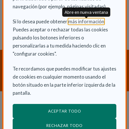
navegación (por ejemplo, páginas visitadas).
Abre en nueva ventana
(Abre en nu
Si lo desea puede obtener
más información
.
Puedes aceptar o rechazar todas las cookies
pulsando los botones inferiores o
personalizarlas a tu medida haciendo clic en
"configurar cookies".
¿Necesitas orientación sobre
Dependencia y Discapacidad?
Te recordamos que puedes modificar tus ajustes
de cookies en cualquier momento usando el
CONTACTA CON NOSOTROS
botón situado en la parte inferior izquierda de la
pantalla.
Dependencia y autonomía
ACEPTAR TODO
La dependencia
RECHAZAR TODO