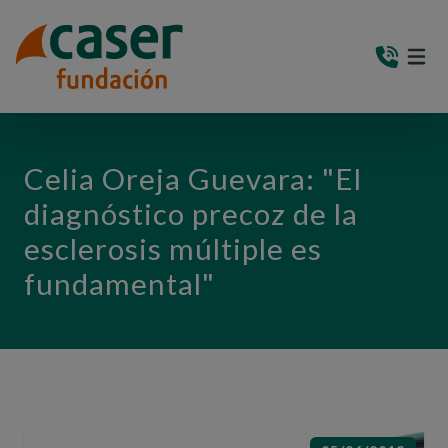
PASAR AL CONTENIDO PRINCIPAL
MEN
(AB
Celia Oreja Guevara: "El
diagnóstico precoz de la
esclerosis múltiple es
fundamental"