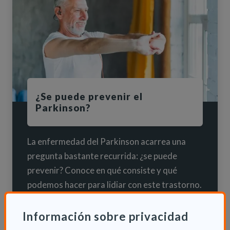
¿Se puede prevenir el
Parkinson?
La enfermedad del Parkinson acarrea una
pregunta bastante recurrida: ¿se puede
prevenir? Conoce en qué consiste y qué
podemos hacer para lidiar con este trastorno.
ACERCA DE ¿SE PUEDE PREVENIR EL 
LEER MÁS
Información sobre privacidad