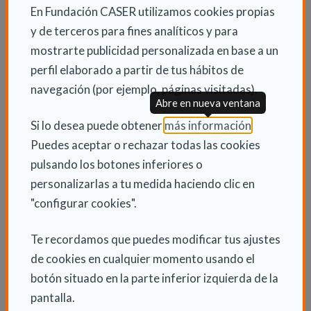
En Fundación CASER utilizamos cookies propias
y de terceros para fines analíticos y para
mostrarte publicidad personalizada en base a un
perfil elaborado a partir de tus hábitos de
navegación (por ejemplo, páginas visitadas).
Abre en nueva ventana
(Abre en nu
Si lo desea puede obtener
más información
.
Puedes aceptar o rechazar todas las cookies
pulsando los botones inferiores o
personalizarlas a tu medida haciendo clic en
"configurar cookies".
Síndromes geriátricos
Te recordamos que puedes modificar tus ajustes
de cookies en cualquier momento usando el
¿Has oído hablar de los Síndromes
botón situado en la parte inferior izquierda de la
Geriátricos? Te contamos cuáles son, en qué
pantalla.
consisten cada uno y cómo debemos actuar si