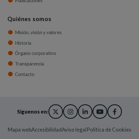
Publicaciones
Quiénes somos
Misión, visión y valores
Historia
Órgano corporativo
Transparencia
Contacto
X TWITTER
(ABRE EN NUEVA VENT
INSTAGRAM
(ABRE EN NUEVA V
LINKEDIN
(ABRE EN NUE
YOUTUBE
(ABRE EN
FACE
(ABRE
Siguenos en:
Mapa web
Accesibilidad
Aviso legal
Política de Cookies