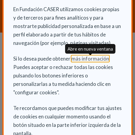
¿Necesitas orientación sobre
Dependencia y Discapacidad?
En Fundación CASER utilizamos cookies propias
y de terceros para fines analíticos y para
CONTACTA CON NOSOTROS
mostrarte publicidad personalizada en base a un
perfil elaborado a partir de tus hábitos de
navegación (por ejemplo, páginas visitadas).
Abre en nueva ventana
Dependencia y autonomía
(Abre en nu
Si lo desea puede obtener
más información
.
La dependencia
Puedes aceptar o rechazar todas las cookies
Dependencia en las CCAA
pulsando los botones inferiores o
personalizarlas a tu medida haciendo clic en
Trámites
"configurar cookies".
La Ley de dependencia
Servicios
Te recordamos que puedes modificar tus ajustes
Ayudas económicas
de cookies en cualquier momento usando el
botón situado en la parte inferior izquierda de la
Autonomía
pantalla.
Cuidadores