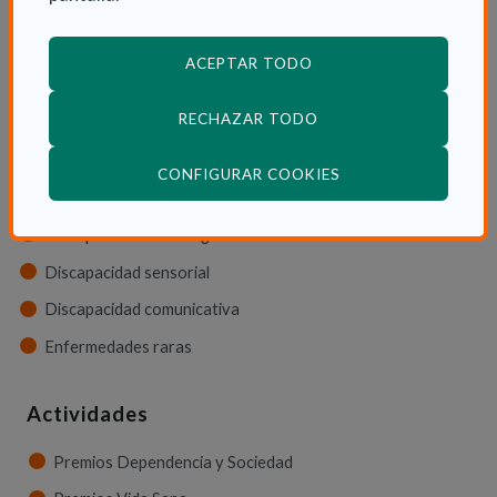
ACEPTAR TODO
Tipos de discapacidad
RECHAZAR TODO
Discapacidad física
Discapacidad psíquica
(ABRE EN VENTANA
CONFIGURAR COOKIES
Discapacidad orgánica
Discapacidad neurológica
Discapacidad sensorial
Discapacidad comunicativa
Enfermedades raras
Actividades
Premios Dependencia y Sociedad