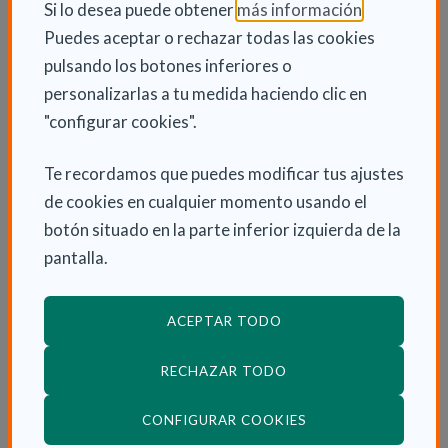
(Abre en nu
Si lo desea puede obtener
más información
.
Con el fin de que los usuarios sepan cómo utilizar la
Puedes aceptar o rechazar todas las cookies
aplicación desde el principio, Canal Sénior ha puesto a
pulsando los botones inferiores o
disposición de cualquier usuario un vídeo en el que se
personalizarlas a tu medida haciendo clic en
enseña a utilizar la aplicación desde cero y paso a
"configurar cookies".
paso. Compruébalo a través de este enlace.
Te recordamos que puedes modificar tus ajustes
de cookies en cualquier momento usando el
botón situado en la parte inferior izquierda de la
pantalla.
INFORMACIÓN ADICIONAL
Lun 10 Mayo 2021
ACEPTAR TODO
Actualidad
RECHAZAR TODO
(ABRE EN VENTANA
CONFIGURAR COOKIES