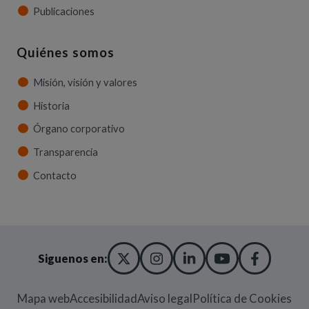
Publicaciones
Quiénes somos
Misión, visión y valores
Historia
Órgano corporativo
Transparencia
Contacto
X TWITTER
(ABRE EN NUEVA VENT
INSTAGRAM
(ABRE EN NUEVA V
LINKEDIN
(ABRE EN NUE
YOUTUBE
(ABRE EN
FACE
(ABRE
Siguenos en:
Mapa web
Accesibilidad
Aviso legal
Política de Cookies