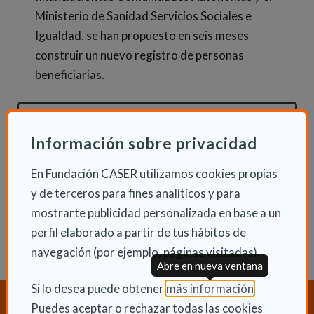
Ministerio de Sanidad Servicios Sociales e
Igualdad, se han propuesto en seis meses
construir un nuevo registro de personas
beneficiarias.
INFORMACIÓN ADICIONAL
Información sobre privacidad
Jue 31 Enero 2013
En Fundación CASER utilizamos cookies propias
Actualidad
y de terceros para fines analíticos y para
mostrarte publicidad personalizada en base a un
perfil elaborado a partir de tus hábitos de
navegación (por ejemplo, páginas visitadas).
Abre en nueva ventana
(Abre en nu
Si lo desea puede obtener
más información
.
¿Necesitas orientación sobre
Puedes aceptar o rechazar todas las cookies