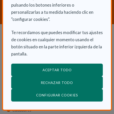
Dependencia y Discapacidad?
pulsando los botones inferiores o
personalizarlas a tu medida haciendo clic en
CONTACTA CON NOSOTROS
"configurar cookies".
Te recordamos que puedes modificar tus ajustes
Dependencia y autonomía
de cookies en cualquier momento usando el
botón situado en la parte inferior izquierda de la
La dependencia
pantalla.
Dependencia en las CCAA
Trámites
ACEPTAR TODO
La Ley de dependencia
RECHAZAR TODO
Servicios
Ayudas económicas
(ABRE EN VENTANA
CONFIGURAR COOKIES
Autonomía
Cuidadores