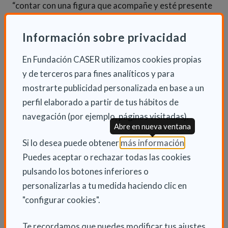
“contar con una figura que acompañe y esté presente
va a suponer una reducción muy importante de la
ansiedad”. Además, ha destacado que, aunque el
Información sobre privacidad
programa está impulsado junto al CERMI, “no está
En Fundación CASER utilizamos cookies propias
pensado solo para personas con discapacidad, sino
y de terceros para fines analíticos y para
para cualquier persona que necesite
mostrarte publicidad personalizada en base a un
acompañamiento”.
perfil elaborado a partir de tus hábitos de
navegación (por ejemplo, páginas visitadas).
Muro también ha reivindicado el valor añadido que
Abre en nueva ventana
aportan las personas con discapacidad al entorno
(Abre en nu
Si lo desea puede obtener
más información
.
laboral: “Existe todavía una cierta duda social sobre
Puedes aceptar o rechazar todas las cookies
su capacidad para desempeñar determinadas
pulsando los botones inferiores o
funciones, pero quienes hemos trabajado con ellas
personalizarlas a tu medida haciendo clic en
sabemos que su compromiso, entusiasmo e
"configurar cookies".
implicación son enormes”.
Te recordamos que puedes modificar tus ajustes