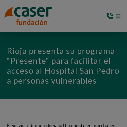
PASAR AL CONTENIDO PRINCIPAL
MEN
(AB
Rioja presenta su programa
“Presente“ para facilitar el
acceso al Hospital San Pedro
a personas vulnerables
El Servicio Riojano de Salud ha puesto en marcha, en