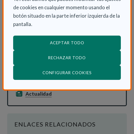
Con esta iniciativa, la sanidad riojana refuerza su
de cookies en cualquier momento usando el
apuesta por un modelo asistencial más accesible,
botón situado en la parte inferior izquierda de la
humano e inclusivo, tanto para las personas usuarias
pantalla.
como para los profesionales que forman parte del
sistema sanitario.
ACEPTAR TODO
RECHAZAR TODO
INFORMACIÓN ADICIONAL
(ABRE EN VENTANA
CONFIGURAR COOKIES
Mar 17 Febrero 2026
Actualidad
ENLACES RELACIONADOS