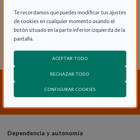
ENLACES RELACIONADOS
Te recordamos que puedes modificar tus ajustes
Consulta nuestra área de Discapacidad
de cookies en cualquier momento usando el
botón situado en la parte inferior izquierda de la
Consulta otras Noticias de Actualidad
pantalla.
ACEPTAR TODO
RECHAZAR TODO
¿Necesitas orientación sobre
Dependencia y Discapacidad?
(ABRE EN VENTANA
CONFIGURAR COOKIES
CONTACTA CON NOSOTROS
Dependencia y autonomía