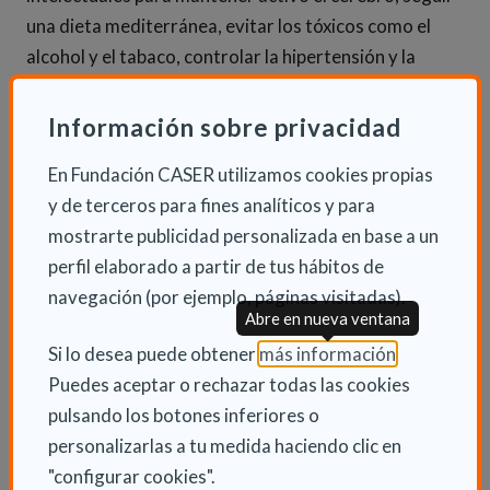
una dieta mediterránea, evitar los tóxicos como el
alcohol y el tabaco, controlar la hipertensión y la
depresión, intentando tener un buen estado anímico y
buscando la socialización, entre otras.
Información sobre privacidad
Se estima que hasta el 90% de los casos de ictus y el
En Fundación CASER utilizamos cookies propias
30% de los casos de Alzheimer y epilepsia se podrían
y de terceros para fines analíticos y para
llegar a evitar con estas medidas cerebrosaludables.
mostrarte publicidad personalizada en base a un
perfil elaborado a partir de tus hábitos de
navegación (por ejemplo, páginas visitadas).
INFORMACIÓN ADICIONAL
Abre en nueva ventana
(Abre en nu
Si lo desea puede obtener
más información
.
Mié 4 Octubre 2023
Puedes aceptar o rechazar todas las cookies
Actualidad
pulsando los botones inferiores o
personalizarlas a tu medida haciendo clic en
"configurar cookies".