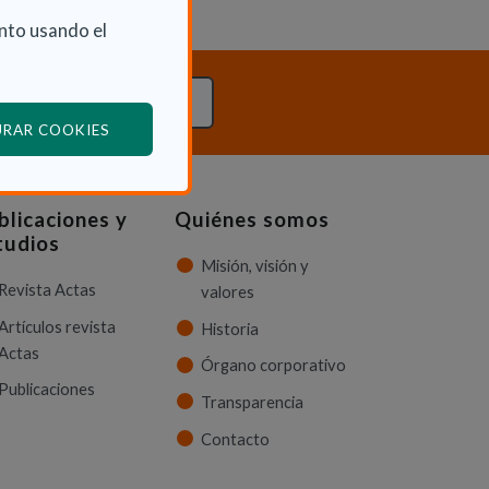
nto usando el
TACTA CON NOSOTROS
(ABRE EN VENTANA MODAL)
URAR COOKIES
blicaciones y
Quiénes somos
tudios
Misión, visión y
Revista Actas
valores
Artículos revista
Historia
Actas
Órgano corporativo
Publicaciones
Transparencia
Contacto