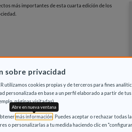
ctos más importantes de esta cuarta edición de los
ciedad.
n sobre privacidad
 utilizamos cookies propias y de terceros para fines analític
d personalizada en base a un perfil elaborado a partir de tus
emplo, páginas visitadas).
Abre en nueva ventana
(Abre en nueva ventana)
obtener
más información
. Puedes aceptar o rechazar todas l
res o personalizarlas a tu medida haciendo clic en "configurar