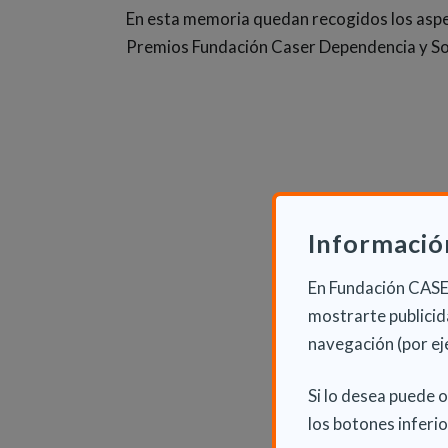
En esta memoria quedan recogidos los aspe
Premios Fundación Caser Dependencia y So
Informació
En Fundación CASER
mostrarte publicida
navegación (por ej
Si lo desea puede 
los botones inferio