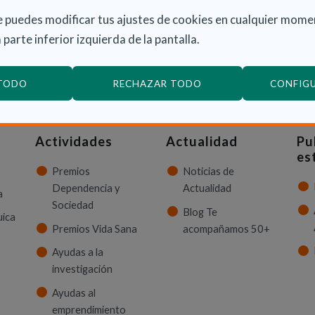
 puedes modificar tus ajustes de cookies en cualquier mome
 parte inferior izquierda de la pantalla.
ción sobre Dependencia y Discapacidad?
CON
 TODO
RECHAZAR TODO
CONFIG
Actividades
Actualidad
Pu
es
Premios
Noticias de
Dependencia y
Actualidad
a
Sociedad
Blog Te
uica
Premios Vida Sana
acompañamos 50+
Ayudas a la
investigación
Ayudas al
emprendimiento