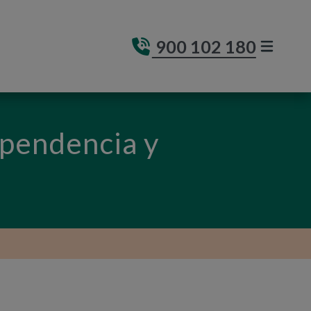
900 102 180
MENÚ DE
(ABRE E
ependencia y