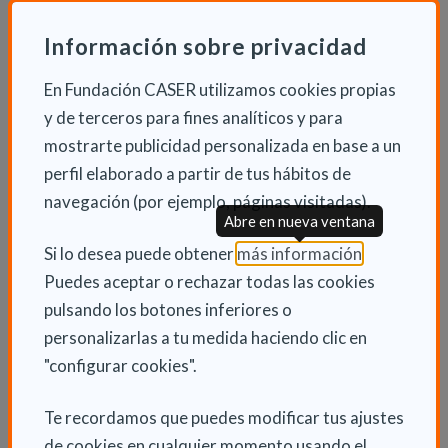
avance de la atención sanitaria pediátrica y el
bienestar de la comunidad. Se espera que la iniciativa
Información sobre privacidad
beneficie a los pacientes, familias y profesionales
En Fundación CASER utilizamos cookies propias
directamente involucrados, y que también inspire a
y de terceros para fines analíticos y para
otras organizaciones a colaborar en proyectos
mostrarte publicidad personalizada en base a un
similares en el futuro.
perfil elaborado a partir de tus hábitos de
La colaboración de la Fundación Caser, que se ha
navegación (por ejemplo, páginas visitadas).
Abre en nueva ventana
realizado a través del Instituto de Investigación
(Abre en nu
Si lo desea puede obtener
más información
.
Sanitaria La Fe (IIS La Fe), se extenderá durante los
Puedes aceptar o rechazar todas las cookies
próximos dos años, y enfocará en el apoyo al
pulsando los botones inferiores o
desarrollo e implementación del proyecto
personalizarlas a tu medida haciendo clic en
interdisciplinar para el cuidado de niños y niñas
"configurar cookies".
portadores de ostomías. La agente de la red exclusiva
de la aseguradora en Valencia, María del Pilar Tecles,
Te recordamos que puedes modificar tus ajustes
también voluntaria de la fundación Caser, ha
de cookies en cualquier momento usando el