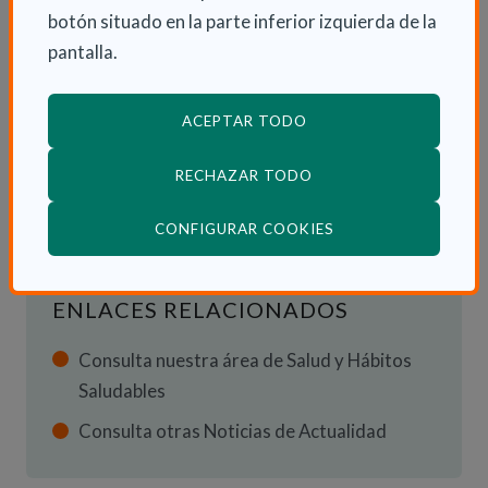
botón situado en la parte inferior izquierda de la
pantalla.
INFORMACIÓN ADICIONAL
ACEPTAR TODO
Lun 2 Enero 2023
RECHAZAR TODO
Actualidad
(ABRE EN VENTANA
CONFIGURAR COOKIES
ENLACES RELACIONADOS
Consulta nuestra área de Salud y Hábitos
Saludables
Consulta otras Noticias de Actualidad