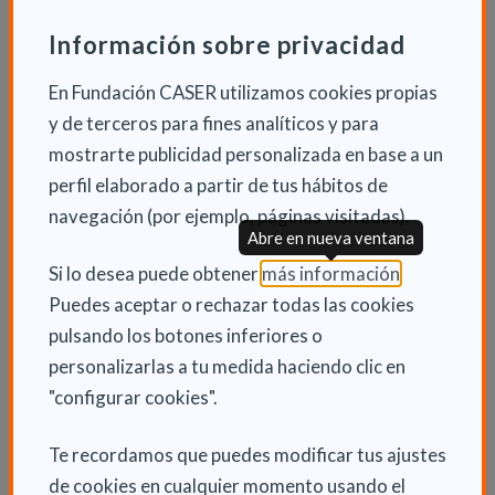
alimentación hay que estar dispuesto a cambiar y
Información sobre privacidad
trabajar en el arte de la moderación. El placer de
comer existe, pero la cuestión es ¿en qué cantidad?
En Fundación CASER utilizamos cookies propias
¿Con qué frecuencia? Tener la mente puesta en que a
y de terceros para fines analíticos y para
partir de enero debo restringir mi dieta, comer cosas
mostrarte publicidad personalizada en base a un
a la plancha, ir al gimnasio, evitar salidas con amigos o
perfil elaborado a partir de tus hábitos de
con la familia… nos predispone a excedernos más
navegación (por ejemplo, páginas visitadas).
porque lo que se vislumbra para enero es sinónimo de
Abre en nueva ventana
restricción absoluta. La clave es la moderación.
(Abre en nu
Si lo desea puede obtener
más información
.
Muchas personas pasan del “todo permitido” a
Puedes aceptar o rechazar todas las cookies
comenzar en el año nuevo una dieta tremendamente
pulsando los botones inferiores o
restrictiva. Además, las enormes expectativas
personalizarlas a tu medida haciendo clic en
depositadas en la “dieta” y en la actividad física,
"configurar cookies".
condicionan nuestro fracaso.” Y recomienda pensar
en pequeños pasos desde hoy, no desde comienzo de
Te recordamos que puedes modificar tus ajustes
año.
de cookies en cualquier momento usando el