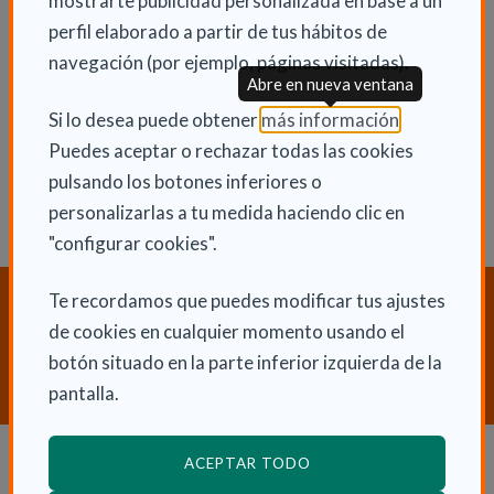
mostrarte publicidad personalizada en base a un
perfil elaborado a partir de tus hábitos de
navegación (por ejemplo, páginas visitadas).
ENLACES RELACIONADOS
Abre en nueva ventana
(Abre en nu
Si lo desea puede obtener
más información
.
Consulta otras Noticias de Actualidad
Puedes aceptar o rechazar todas las cookies
pulsando los botones inferiores o
personalizarlas a tu medida haciendo clic en
"configurar cookies".
Te recordamos que puedes modificar tus ajustes
¿Necesitas orientación sobre
Dependencia y Discapacidad?
de cookies en cualquier momento usando el
botón situado en la parte inferior izquierda de la
CONTACTA CON NOSOTROS
pantalla.
ACEPTAR TODO
Dependencia y autonomía