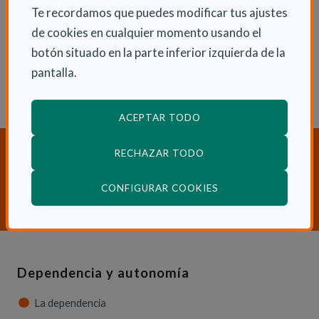
Mar 6 Agosto 2019
Te recordamos que puedes modificar tus ajustes
Actualidad
de cookies en cualquier momento usando el
botón situado en la parte inferior izquierda de la
pantalla.
ACEPTAR TODO
¿Necesitas orientación sobre
RECHAZAR TODO
Dependencia y Discapacidad?
(ABRE EN VENTANA
CONFIGURAR COOKIES
CONTACTA CON NOSOTROS
Dependencia y autonomía
La dependencia