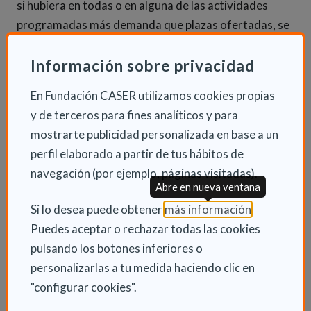
si hubiera en todas o en alguna de las actividades
programadas más demanda que plazas ofertadas, se
procederá a efectuar un sorteo para la adjudicación
de las mismas.
Información sobre privacidad
En Fundación CASER utilizamos cookies propias
Los cursos
y de terceros para fines analíticos y para
mostrarte publicidad personalizada en base a un
Existen cuatro grandes áreas en torno a las cuales se
perfil elaborado a partir de tus hábitos de
han programado los cursos en los diferentes centros:
navegación (por ejemplo, páginas visitadas).
informática, actividad física, actividad cognitiva y
Abre en nueva ventana
actividad libre (a determinar por el centro). Las
(Abre en nu
Si lo desea puede obtener
más información
.
actividades se iniciarán el 21 de octubre de 2019.
Puedes aceptar o rechazar todas las cookies
pulsando los botones inferiores o
personalizarlas a tu medida haciendo clic en
INFORMACIÓN ADICIONAL
"configurar cookies".