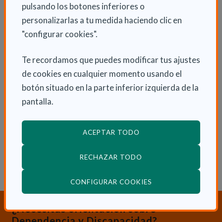
pulsando los botones inferiores o
Más información en la página web
personalizarlas a tu medida haciendo clic en
www.lavidafluye.es.
"configurar cookies".
Te recordamos que puedes modificar tus ajustes
de cookies en cualquier momento usando el
INFORMACIÓN ADICIONAL
botón situado en la parte inferior izquierda de la
pantalla.
Mar 3 Julio 2018
Actualidad
ACEPTAR TODO
RECHAZAR TODO
(ABRE EN VENTANA
CONFIGURAR COOKIES
¿Necesitas orientación sobre
Dependencia y Discapacidad?