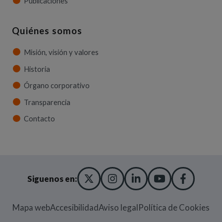
Publicaciones
Quiénes somos
Misión, visión y valores
Historia
Órgano corporativo
Transparencia
Contacto
X TWITTER
(ABRE EN NUEVA VENT
INSTAGRAM
(ABRE EN NUEVA V
LINKEDIN
(ABRE EN NUE
YOUTUBE
(ABRE EN
FACE
(ABRE
Siguenos en:
Mapa web
Accesibilidad
Aviso legal
Política de Cookies