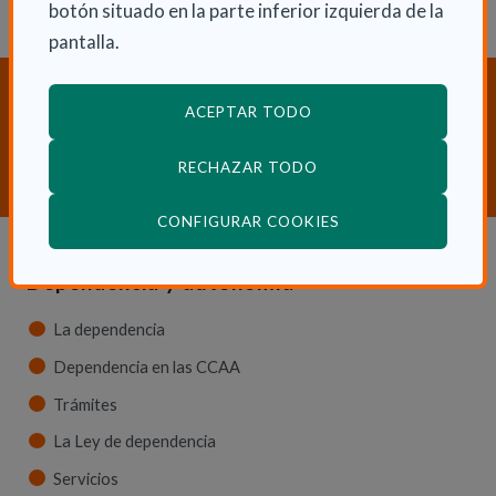
botón situado en la parte inferior izquierda de la
pantalla.
¿Necesitas orientación sobre
ACEPTAR TODO
Dependencia y Discapacidad?
CONTACTA CON NOSOTROS
RECHAZAR TODO
(ABRE EN VENTANA
CONFIGURAR COOKIES
Dependencia y autonomía
La dependencia
Dependencia en las CCAA
Trámites
La Ley de dependencia
Servicios