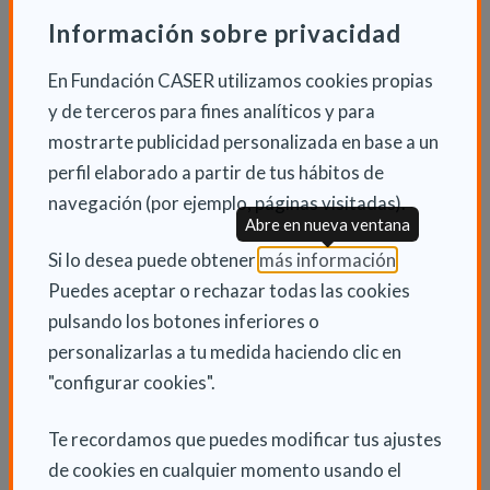
de 47.500 plazas residenciales entre las que se
Información sobre privacidad
cuentan tanto las propias como las concertadas y
vinculadas al servicio. El nuevo Ejecutivo andaluz ha
En Fundación CASER utilizamos cookies propias
considerado este un ámbito de actuación preferencial
y de terceros para fines analíticos y para
por impactar directamente en la vida diaria de las
mostrarte publicidad personalizada en base a un
personas que se encuentran en las residencias así
perfil elaborado a partir de tus hábitos de
como en la de sus familias.
navegación (por ejemplo, páginas visitadas).
Abre en nueva ventana
(Abre en nu
Si lo desea puede obtener
más información
.
Puedes aceptar o rechazar todas las cookies
INFORMACIÓN ADICIONAL
pulsando los botones inferiores o
personalizarlas a tu medida haciendo clic en
Mié 29 Mayo 2019
"configurar cookies".
Actualidad
Te recordamos que puedes modificar tus ajustes
de cookies en cualquier momento usando el