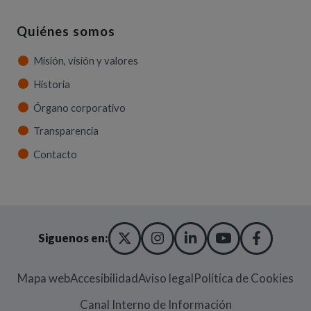
Quiénes somos
Misión, visión y valores
Historia
Órgano corporativo
Transparencia
Contacto
X TWITTER
(ABRE EN NUEVA VENT
INSTAGRAM
(ABRE EN NUEVA V
LINKEDIN
(ABRE EN NUE
YOUTUBE
(ABRE EN
FACE
(ABRE
Siguenos en:
Mapa web
Accesibilidad
Aviso legal
Política de Cookies
(Abre en nueva
Canal Interno de Información