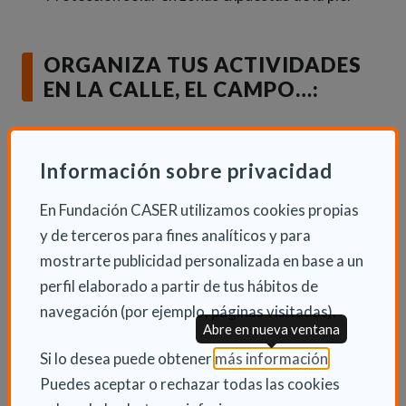
ORGANIZA TUS ACTIVIDADES
EN LA CALLE, EL CAMPO…:
Centraliza las actividades en el exterior durante
las primeras o últimas horas del día, al atardecer.
Información sobre privacidad
Evita salir y realizar actividades extenuantes
En Fundación CASER utilizamos cookies propias
(correr, pasear, hacer ejercicio, etc.) durante las
y de terceros para fines analíticos y para
horas centrales del día.
mostrarte publicidad personalizada en base a un
perfil elaborado a partir de tus hábitos de
SI TIENES QUE PERMANECER EN
navegación (por ejemplo, páginas visitadas).
Abre en nueva ventana
EXTERIORES:
(Abre en nu
Si lo desea puede obtener
más información
.
Procura permanecer a la sombra o lejos del calor.
Puedes aceptar o rechazar todas las cookies