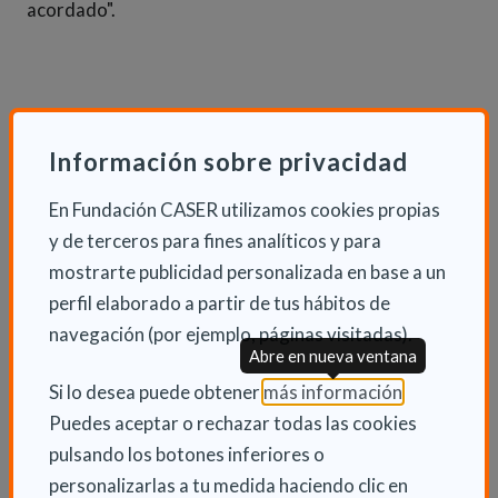
acordado".
Revisión del baremo de discapacidad
Información sobre privacidad
Además, la titular de Políticas Sociales ha defendido
En Fundación CASER utilizamos cookies propias
la revisión del baremo de valoración de la
y de terceros para fines analíticos y para
discapacidad, la implantación de pasarelas y la
mostrarte publicidad personalizada en base a un
revisión de las prestaciones a que da derecho el
perfil elaborado a partir de tus hábitos de
reconocimiento de la discapacidad, bajo una
navegación (por ejemplo, páginas visitadas).
perspectiva integral. En este sentido, ha explicado que
Abre en nueva ventana
si bien existe acuerdo unánime en la necesidad de
(Abre en nu
Si lo desea puede obtener
más información
.
adaptar este baremo a la codificación internacional,
Puedes aceptar o rechazar todas las cookies
hasta la fecha no ha quedado garantizado que su
pulsando los botones inferiores o
aplicación no conlleve un aumento del tiempo
personalizarlas a tu medida haciendo clic en
invertido en el reconocimiento del grado de