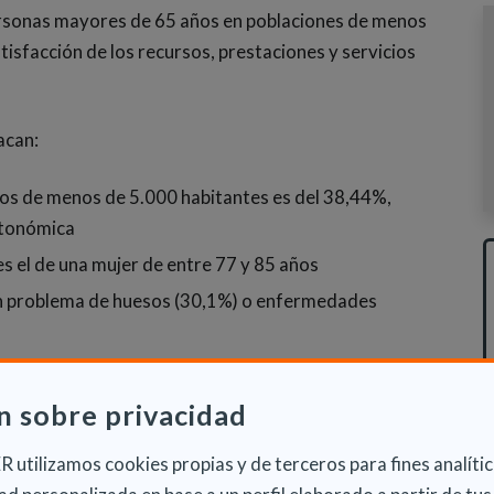
 personas mayores de 65 años en poblaciones de menos
tisfacción de los recursos, prestaciones y servicios
acan:
ios de menos de 5.000 habitantes es del 38,44%,
utonómica
s el de una mujer de entre 77 y 85 años
n problema de huesos (30,1%) o enfermedades
40% sitúa su
grado de dependencia
en Grado III
1% lo califica como Grado II o dependencia severa
n sobre privacidad
menino: el 87% es mujer y el 75% dedica más de cinco
 utilizamos cookies propias y de terceros para fines analític
% no realiza trabajos remunerados fuera del hogar