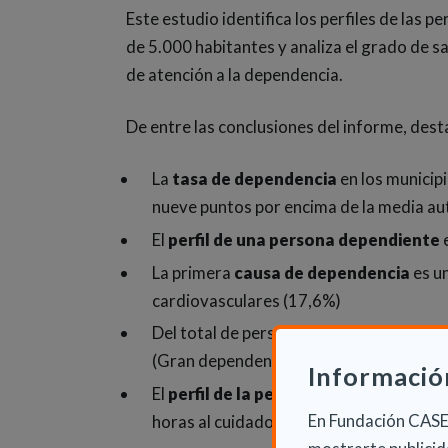
Este estudio identifica los perfiles de las
de 5.000 habitantes y analiza el grado de sa
de atención a la dependencia.
De entre las conclusiones del informe, dest
La
tasa de dependencia
en los municip
nueve puntos por encima de la media a
El
perfil de una persona dependiente
e
La primera
causa de dependencia
es u
cardiovasculares (17,6%)
Del total de personas dependientes, el 
(Gran dependencia), mientras que el 27,
Informació
El
perfil de la persona cuidadora
es fe
En Fundación CASER
horas al cuidado del dependiente. El 67