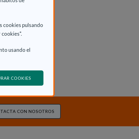
 hábitos de
as cookies pulsando
 cookies".
nto usando el
(ABRE EN VENTANA MODAL)
URAR COOKIES
TACTA CON NOSOTROS