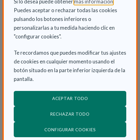
(Abre en nu
Si lo desea puede obtener
más información
.
Puedes aceptar o rechazar todas las cookies
INFORMACIÓN ADICIONAL
pulsando los botones inferiores o
Vie 14 Octubre 2022
personalizarlas a tu medida haciendo clic en
Actualidad
"configurar cookies".
Te recordamos que puedes modificar tus ajustes
de cookies en cualquier momento usando el
ENLACES RELACIONADOS
botón situado en la parte inferior izquierda de la
pantalla.
Consulta nuestra área de Discapacidad
Consulta nuestra área de Autonomía
ACEPTAR TODO
Personal y Dependencia
Consulta otras Noticias de Actualidad
RECHAZAR TODO
(ABRE EN VENTANA
CONFIGURAR COOKIES