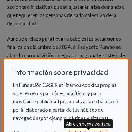
acciones e iniciativas que se ajustarán a las demandas
que requieren las personas de cada colectivo de la
discapacidad.
Aunque el plazo para llevar a cabo estas actuaciones
finaliza en diciembre de 2024, el Proyecto Rumbo se
aborda con una visión integradora, global y sostenible
en el tiempo. Esta iniciativa está subvencionada por el
Información sobre privacidad
Ministerio de Asuntos Sociales y Agenda 2030 con
cargo al Plan de Recuperación, Transformación y
En Fundación CASER utilizamos cookies propias
Resiliencia del Gobierno de España, ligado a los
y de terceros para fines analíticos y para
fondos NextGenerationEU de la Unión Europea.
mostrarte publicidad personalizada en base a un
perfil elaborado a partir de tus hábitos de
navegación (por ejemplo, páginas visitadas).
Abre en nueva ventana